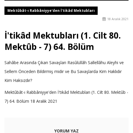
Mektûbât-ı Rabbâniyye'den İ'tikâd Mektubları
18 Aralık 2021
İ'tikâd Mektubları (1. Cilt 80.
Mektûb - 7) 64. Bölüm
Sahâbe Arasında Çıkan Savaşları Rasûlüllâh Sallellâhu Aleyhi ve
Sellem Önceden Bildirmiş midir ve Bu Savaşlarda Kim Haklıdır
Kim Haksızdır?
Mektûbât-ı Rabbâniyye'den İ'tikâd Mektubları (1. Cilt 80. Mektûb -
7) 64. Bölüm 18 Aralık 2021
YORUM YAZ