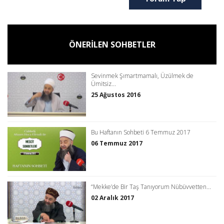
ÖNERİLEN SOHBETLER
Sevinmek Şımartmamalı, Üzülmek de
Ümitsiz...
25 Ağustos 2016
Bu Haftanın Sohbeti 6 Temmuz 2017
06 Temmuz 2017
“Mekke’de Bir Taş Tanıyorum Nübüvvetten...
02 Aralık 2017