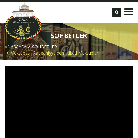
SOHBETLER
ANASAYFA
SOHBETLER
Mektûbât-ı Rabbâniyye'den İ'tikâd Mektubları