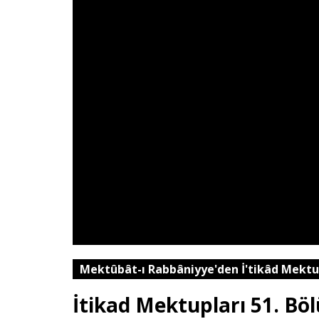
Mektûbât-ı Rabbâniyye'den İ'tikâd Mektu
İtikad Mektupları 51. Bö