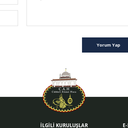
Yorum Yap
İLGİLİ KURULUŞLAR
E