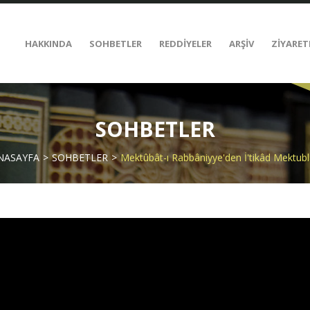
HAKKINDA
SOHBETLER
REDDİYELER
ARŞİV
ZİYARET
SOHBETLER
NASAYFA
SOHBETLER
Mektûbât-ı Rabbâniyye'den İ'tikâd Mektubl