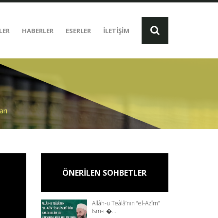
LER
HABERLER
ESERLER
İLETİŞİM
arı
ÖNERİLEN SOHBETLER
Allâh-u Teâlâ’nın “el-Azîm”
İsm-i �...