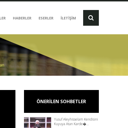
LER
HABERLER
ESERLER
İLETİŞİM
arı
ÖNERİLEN SOHBETLER
Yusuf Aleyhisselam Kendisini
Kuyuya Atan Karde�...