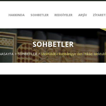
HAKKINDA
SOHBETLER
REDDİYELER
ARŞİV
ZİYARET
SOHBETLER
NASAYFA
SOHBETLER
Mektûbât-ı Rabbâniyye'den İ'tikâd Mektubl