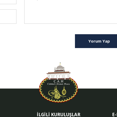
Yorum Yap
İLGİLİ KURULUŞLAR
E