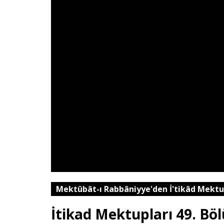
Mektûbât-ı Rabbâniyye'den İ'tikâd Mektu
İtikad Mektupları 49. Bö