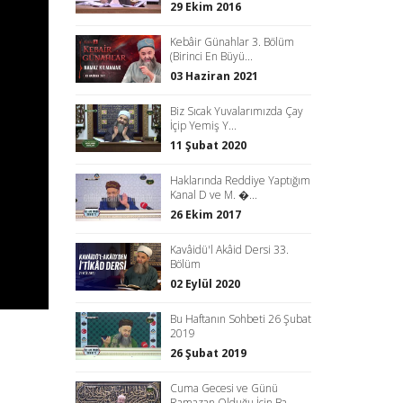
29 Ekim 2016
Kebâir Günahlar 3. Bölüm
(Birinci En Büyü...
03 Haziran 2021
Biz Sıcak Yuvalarımızda Çay
İçip Yemiş Y...
11 Şubat 2020
Haklarında Reddiye Yaptığım
Kanal D ve M. �...
26 Ekim 2017
Kavâidü'l Akâid Dersi 33.
Bölüm
02 Eylül 2020
Bu Haftanın Sohbeti 26 Şubat
2019
26 Şubat 2019
Cuma Gecesi ve Günü
Ramazan Olduğu İçin Ba...