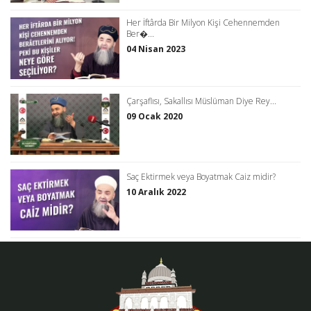
Her İftârda Bir Milyon Kişi Cehennemden
Ber�...
04 Nisan 2023
Çarşaflısı, Sakallısı Müslüman Diye Rey...
09 Ocak 2020
Saç Ektirmek veya Boyatmak Caiz midir?
10 Aralık 2022