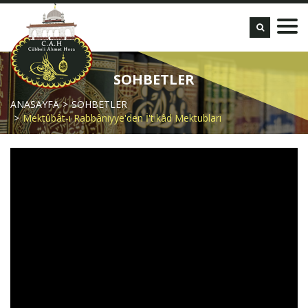
SOHBETLER
ANASAYFA
SOHBETLER
Mektûbât-ı Rabbâniyye'den İ'tikâd Mektubları