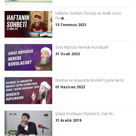
Haftanın Sohbeti (Terviye ve Arefe Günü
Faz�...
15 Temmuz 2021
Sırat Köprüsü Nerede Kurulacak?
31 Ocak 2023
İstanbul ve Ankara’da Muhâlif Cephe İlerid...
01 Haziran 2023
Şî’ayla İmzâlaşan Diyânet’in, Eski Fe...
31 Aralık 2019