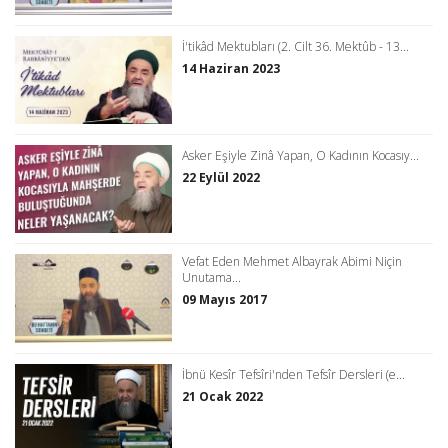
İ'tikâd Mektubları (2. Cilt 36. Mektûb - 13...
14 Haziran 2023
Asker Eşiyle Zinâ Yapan, O Kadının Kocasıy...
22 Eylül 2022
Vefat Eden Mehmet Albayrak Abimi Niçin
Unutama...
09 Mayıs 2017
İbnü Kesîr Tefsîri'nden Tefsîr Dersleri (e...
21 Ocak 2022