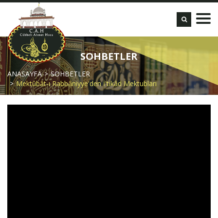
SOHBETLER
ANASAYFA
SOHBETLER
Mektûbât-ı Rabbâniyye'den İ'tikâd Mektubları