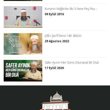
Kurtarıcı İstiğfarları Bu 3 Gece Peş Peş...
09 Eylül 2016
Şifâ-i Şerîf Dersi 149. Bölüm
29 Ağustos 2022
Safer Ayının Her Günü Okunacak Bir Duâ
17 Eylül 2020