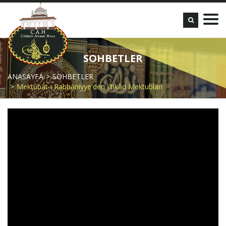
SOHBETLER
ANASAYFA
SOHBETLER
Mektûbât-ı Rabbâniyye'den İ'tikâd Mektubları