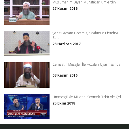
Müslümanım Diyen Münafıklar Kimlerdir?
27 Kasım 2016
Şehit Bayram Hocamız, "Mahmud Efendi’yi
Bur...
28 Haziran 2017
Cemaatin Mesajlar İle Hocaları Uyarmasında
F...
03 Kasım 2016
Ümmetçilikle Milletini Sevmek Birbiriyle Çel...
25 Ekim 2018