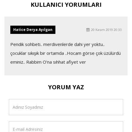
KULLANICI YORUMLARI
Hatice Derya Ayılgan
20 Kasım 2019 20:33
Pendik sohbeti.. merdivenlerde dahi yer yoktu..
çocuklar sıkışık bir ortamda ..Hocam görse çok üzülürdü
eminiz.. Rabbim O’na sıhhat afiyet ver
YORUM YAZ