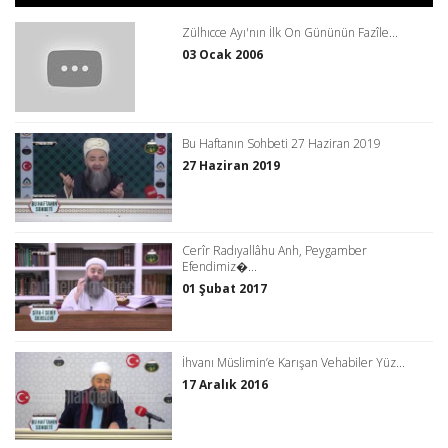
Zülhıcce Ayı'nın İlk On Gününün Fazîle...
03 Ocak 2006
Bu Haftanın Sohbeti 27 Haziran 2019
27 Haziran 2019
Cerîr Radıyallâhu Anh, Peygamber
Efendimiz�...
01 Şubat 2017
İhvanı Müslimin’e Karışan Vehabiler Yüz...
17 Aralık 2016