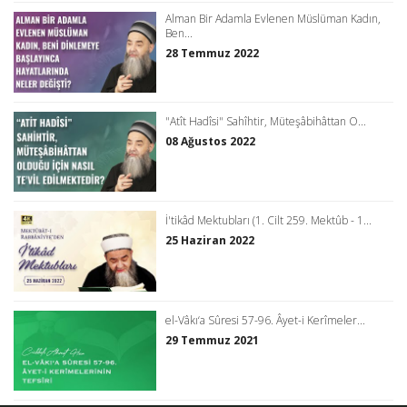
Alman Bir Adamla Evlenen Müslüman Kadın,
Ben...
28 Temmuz 2022
"Atît Hadîsi" Sahîhtir, Müteşâbihâttan O...
08 Ağustos 2022
İ'tikâd Mektubları (1. Cilt 259. Mektûb - 1...
25 Haziran 2022
el-Vâkı‘a Sûresi 57-96. Âyet-i Kerîmeler...
29 Temmuz 2021