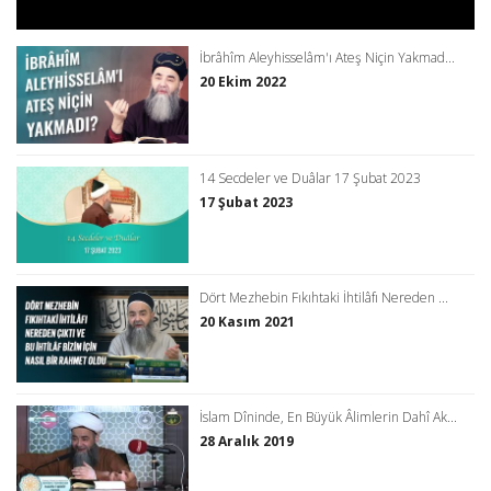
İbrâhîm Aleyhisselâm'ı Ateş Niçin Yakmad...
20 Ekim 2022
14 Secdeler ve Duâlar 17 Şubat 2023
17 Şubat 2023
Dört Mezhebin Fıkıhtaki İhtilâfı Nereden ...
20 Kasım 2021
İslam Dîninde, En Büyük Âlimlerin Dahî Ak...
28 Aralık 2019