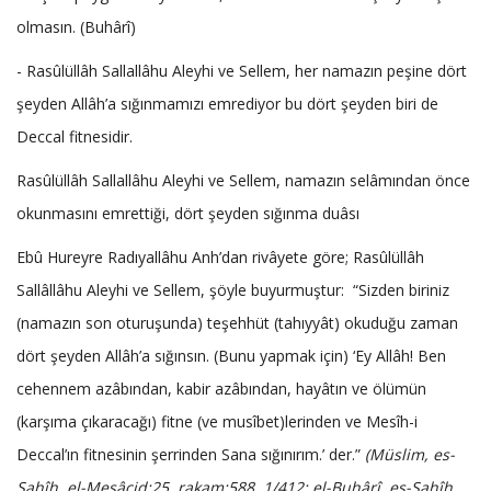
olmasın. (Buhârî)
- Rasûlüllâh Sallallâhu Aleyhi ve Sellem, her namazın peşine dört
şeyden Allâh’a sığınmamızı emrediyor bu dört şeyden biri de
Deccal fitnesidir.
Rasûlüllâh Sallallâhu Aleyhi ve Sellem, namazın selâmından önce
okunmasını emrettiği, dört şeyden sığınma duâsı
Ebû Hureyre Radıyallâhu Anh’dan rivâyete göre; Rasûlüllâh
Sallâllâhu Aleyhi ve Sellem, şöyle buyurmuştur: “Sizden biriniz
(namazın son oturuşunda) teşehhüt (tahıyyât) okuduğu zaman
dört şeyden Allâh’a sığınsın. (Bunu yapmak için) ‘Ey Allâh! Ben
cehennem azâbından, kabir azâbından, hayâtın ve ölümün
(karşıma çıkaracağı) fitne (ve musîbet)lerinden ve Mesîh-i
Deccal’ın fitnesinin şerrinden Sana sığınırım.’ der.”
(Müslim, es-
Sahîh, el-Mesâcid:25, rakam:588, 1/412; el-Buhârî, es-Sahîh,