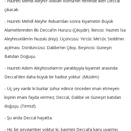
- Hazreti Mehdî Aleyhi’r-Rıdvan Roma’nın fethinde iken Deccal
çıkacak.
- Hazreti Mehdî Aleyhir Rıdvan’dan sonra Kıyametin Büyük
Alametlerinden ilki Deccal'in Hurucu (Çıkışıdır). İkincisi: Hazreti İsa
Aleyhisselâm’ın Nuzulü (inişi). Üçüncüsü: Ye‘cûc Me‘cûc Seddi’nin
açılması. Dördüncüsü: Dabbe’nin Çıkışı. Beşincisi: Güneşin
Batıdan Doğuşu.
- Hazreti Adem Aleyhisselam'ın yaratılışıyla kıyamet arasında
Deccal'den daha büyük bir hadise yoktur. (Müslim)
- Üç şey vardır ki bunlar zuhur edince önceden iman etmeyen
kişinin imanı fayda vermez; Deccal, Dabbe ve Güneşin batıdan
doğuşu. (Tirmizî)
- Şu anda Deccal hayatta.
- Hiç bir peygamber yoktur ki, kavmini Deccal’a karşı uyarmış