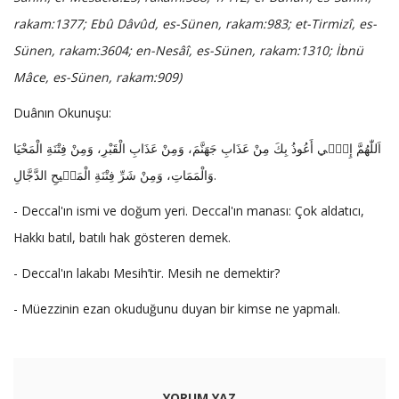
rakam:1377; Ebû Dâvûd, es-Sünen, rakam:983; et-Tirmizî, es-
Sünen, rakam:3604; en-Nesâî, es-Sünen, rakam:1310; İbnü
Mâce, es-Sünen, rakam:909)
Duânın Okunuşu:
اَللّٰهُمَّ إِنّ۪ي أَعُوذُ بِكَ مِنْ عَذَابِ جَهَنَّمَ، وَمِنْ عَذَابِ الْقَبْرِ، وَمِنْ فِتْنَةِ الْمَحْيَا
وَالْمَمَاتِ، وَمِنْ شَرِّ فِتْنَةِ الْمَس۪يحِ الدَّجَّالِ.
- Deccal'ın ismi ve doğum yeri. Deccal'ın manası: Çok aldatıcı,
Hakkı batıl, batılı hak gösteren demek.
- Deccal'ın lakabı Mesih’tir. Mesih ne demektir?
- Müezzinin ezan okuduğunu duyan bir kimse ne yapmalı.
YORUM YAZ