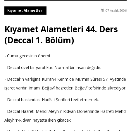
Kıyamet Alametleri
07 Aralık 2006
Kıyamet Alametleri 44. Ders
(Deccal 1. Bölüm)
- Cuma gecesinin önemi.
- Deccal özel bir yaratıktır. Normal bir insan değildir.
- Deccal'ın varlığına Kur'an-ı Kerim'de Mü'min Sûresi 57. Ayetinde
işaret vardır. İmamı Beğavî hazretleri Beğavî tefsirinde zikrediyor.
- Deccal hakkındaki Hadîs-i Şerîfleri tevil etmemek.
- Deccal Hazreti Mehdî Aleyhi’r-Rıdvan Döneminde Hazreti Mehdî
Aleyhi’r-Rıdvan hayatta iken çıkacak.