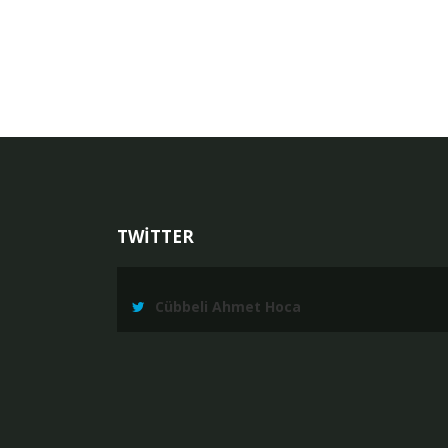
TWİTTER
Cübbeli Ahmet Hoca