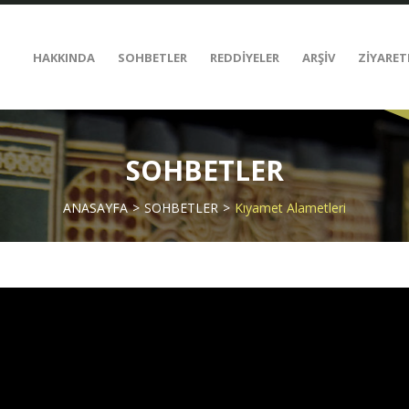
HAKKINDA
SOHBETLER
REDDİYELER
ARŞİV
ZİYARET
SOHBETLER
ANASAYFA
SOHBETLER
Kıyamet Alametleri