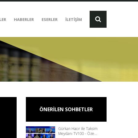
LER
HABERLER
ESERLER
İLETİŞİM
ÖNERİLEN SOHBETLER
Gürkan Hacır ile Taksim
Meydanı TV100 - Öze...