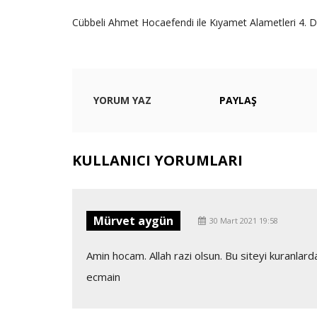
Cübbeli Ahmet Hocaefendi ile Kıyamet Alametleri 4. 
YORUM YAZ
PAYLAŞ
KULLANICI YORUMLARI
Mürvet aygün
30 Mart 2021 19:58
Amin hocam. Allah razi olsun. Bu siteyi kuranla
ecmain