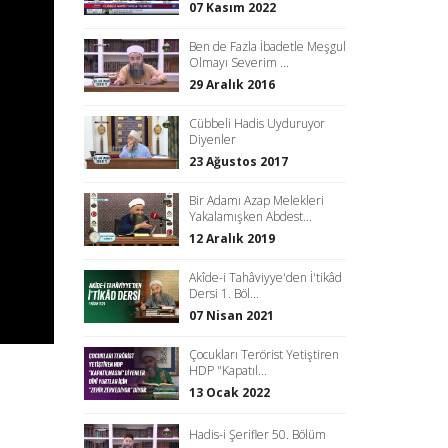
07 Kasım 2022
Ben de Fazla İbadetle Meşgul
Olmayı Severim ...
29 Aralık 2016
Cübbeli Hadis Uyduruyor
Diyenler
23 Ağustos 2017
Bir Adamı Azap Melekleri
Yakalamışken Abdest...
12 Aralık 2019
Akîde-i Tahâviyye'den İ'tikâd
Dersi 1. Böl...
07 Nisan 2021
Çocukları Terörist Yetiştiren
HDP "Kapatıl...
13 Ocak 2022
Hadis-i Şerifler 50. Bölüm