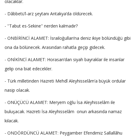
olacaklar.
- Dâbbetü’l-arz şeytanı Antakya’da öldürecek.
- ''Tabut es-Sekine'' nerden kalmadır?
- ONBİRİNCİ ALAMET: İsrailoğulları’na deniz ikiye bölündüğü gibi
ona da bölünecek. Arasından rahatla geçip gidecek.
- ONİKİNCİ ALAMET: Horasan’dan siyah bayraklar ile insanlar
gelip ona biat edecekler.
- Türk milletinden Hazreti Mehdî Aleyhisselâm’a büyük ordular
nasip olacak.
- ONÜÇÜCÜ ALAMET: Meryem oğlu İsa Aleyhisselâm ile
buluşacak. Hazreti İsa Aleyhisselâm onun arkasında namaz
kılacak.
- ONDÖRDÜNCÜ ALAMET: Peygamber Efendimiz Sallallâhu