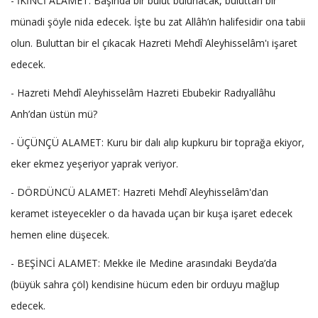
- İKİNCİ ALAMET: Başında bir bulut bulunacak, buluttan bir
münadi şöyle nida edecek. İşte bu zat Allâh’ın halifesidir ona tabii
olun. Buluttan bir el çıkacak Hazreti Mehdî Aleyhisselâm'ı işaret
edecek.
- Hazreti Mehdî Aleyhisselâm Hazreti Ebubekir Radıyallâhu
Anh’dan üstün mü?
- ÜÇÜNÇÜ ALAMET: Kuru bir dalı alıp kupkuru bir toprağa ekiyor,
eker ekmez yeşeriyor yaprak veriyor.
- DÖRDÜNCÜ ALAMET: Hazreti Mehdî Aleyhisselâm'dan
keramet isteyecekler o da havada uçan bir kuşa işaret edecek
hemen eline düşecek.
- BEŞİNCİ ALAMET: Mekke ile Medine arasındaki Beyda’da
(büyük sahra çöl) kendisine hücum eden bir orduyu mağlup
edecek.