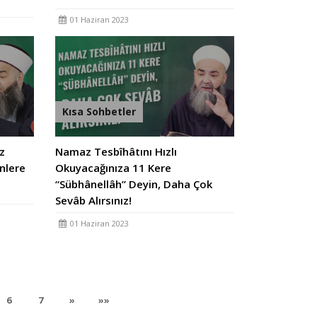
01 Haziran 2023
Kısa Sohbetler
ız
Namaz Tesbîhâtını Hızlı
nlere
Okuyacağınıza 11 Kere
“Sübhânellâh” Deyin, Daha Çok
Sevâb Alırsınız!
01 Haziran 2023
rent)
(current)
(current)
Sonraki
Son
6
7
»
»»