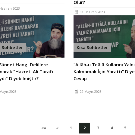
Olur?
Haziran 2023
01 Haziran 2023
a Sohbetler
Kısa Sohbetler
 Sünnet Hangi Delillere
“Allâh-u Teâlâ Kullarını Yaln
arak "Hazreti Ali Tarafı
Kalmamak İçin Yarattı” Diye
ydı" Diyebilmiştir?
Cevap
Mayıs 2023
29 Mayıs 2023
İlk
Önceki
(current)
(current)
(current)
(current)
(cur
««
«
1
2
3
4
5