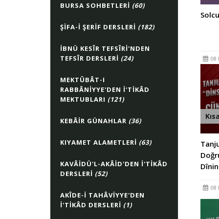
BURSA SOHBETLERI
(60)
Solcu
ŞIFA-I ŞERIF DERSLERI
(182)
İBNÜ KESÎR TEFSÎRI'NDEN
TEFSÎR DERSLERI
(24)
08 
MEKTÛBÂT-I
RABBÂNIYYE'DEN İ'TIKÂD
MEKTUBLARI
(121)
Kıs
KEBÂIR GÜNAHLAR
(36)
KIYAMET ALAMETLERI
(63)
Tanju
Doğr
KAVÂIDÜ'L-AKÂID'DEN İ'TIKÂD
Dînin
DERSLERI
(52)
08 
AKÎDE-I TAHÂVIYYE'DEN
İ'TIKÂD DERSLERI
(1)