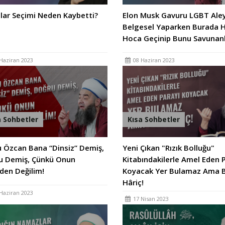
lar Seçimi Neden Kaybetti?
Elon Musk Gavuru LGBT Ale
Belgesel Yaparken Burada H
Hoca Geçinip Bunu Savunan
Haziran 2023
08 Haziran 2023
a Sohbetler
Kısa Sohbetler
 Özcan Bana “Dinsiz” Demiş,
Yeni Çıkan "Rızık Bolluğu"
u Demiş, Çünkü Onun
Kitabındakilerle Amel Eden 
den Değilim!
Koyacak Yer Bulamaz Ama 
Hâriç!
Haziran 2023
17 Nisan 2023