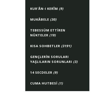
KUR'ÂN-I KERÎM
(9)
MUKÂBELE
(30)
TEBESSÜM ETTIREN
NÜKTELER
(19)
KISA SOHBETLER
(3191)
GENÇLERIN SORULARI
YAŞLILARIN SORUNLARI
(3)
14 SECDELER
(9)
CUMA HUTBESI
(1)