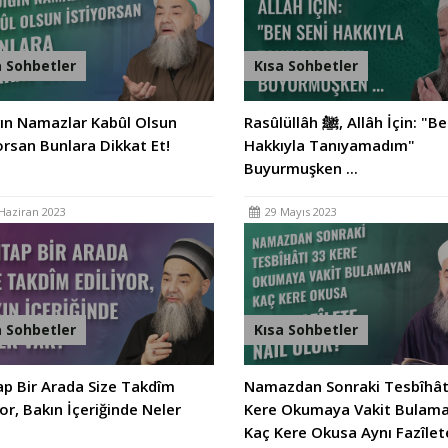
a Sohbetler
Kısa Sohbetler
ğın Namazlar Kabûl Olsun
Rasûlüllâh ﷺ, Allâh İçin: "Ben Seni
orsan Bunlara Dikkat Et!
Hakkıyla Tanıyamadım"
Buyurmuşken ...
Haziran 2023
29 Mayıs 2023
a Sohbetler
Kısa Sohbetler
ap Bir Arada Size Takdîm
Namazdan Sonraki Tesbîhât
yor, Bakın İçeriğinde Neler
Kere Okumaya Vakit Bulam
Kaç Kere Okusa Aynı Fazîlet