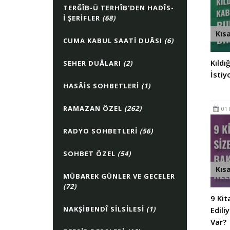
TERĞÎB-Ü TERHÎB'DEN HADÎS-
I ŞERIFLER
(68)
Kıs
CUMA KABUL SAATI DUÂSI
(6)
Kıldı
SEHER DUÂLARI
(2)
İstiy
HASÂIS SOHBETLERI
(1)
RAMAZAN ÖZEL
(262)
01 
RADYO SOHBETLERI
(56)
SOHBET ÖZEL
(54)
Kıs
MÜBAREK GÜNLER VE GECELER
(72)
9 Kit
NAKŞIBENDÎ SILSILESI
(1)
Edili
Var?