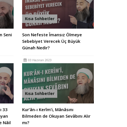
Kısa Sohbetler
Son Nefeste Îmansız Ölmeye
Sebebiyet Verecek Üç Büyük
Günah Nedir?
03 Haziran 2023
Kısa Sohbetler
ı 33
Kur‘ân-ı Kerîm’i, Mânâsını
ayan
Bilmeden de Okuyan Sevâbını Alır
e Nâil
mı?