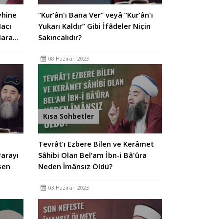
yhine
“Kur‘ân'ı Bana Ver” veyâ “Kur‘ân'ı
acı
Yukarı Kaldır” Gibi İfâdeler Niçin
lara…
Sakıncalıdır?
08 Haziran 2023
Kısa Sohbetler
Tevrât’ı Ezbere Bilen ve Kerâmet
Parayı
Sâhibi Olan Bel‘am İbn-i Bâ'ûra
Ben
Neden Îmânsız Öldü?
03 Haziran 2023