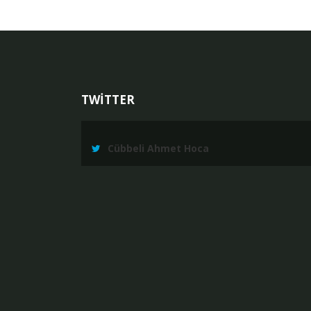
TWİTTER
Cübbeli Ahmet Hoca