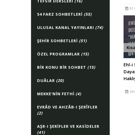
TEFSIR DERSLERI
(16)
01 
54 FARZ SOHBETLERI
(55)
ULUSAL KANAL YAYINLARI
(74)
ŞEHIR SOHBETLERI
(51)
Kıs
ÖZEL PROGRAMLAR
(15)
Ehl-i
BIR KONU BIR SOHBET
(15)
Dayan
Haklı
DUÂLAR
(20)
24 
MEKKE'NIN FETHI
(4)
EVRÂD VE AHZÂB-I ŞERÎFLER
(2)
AŞR-I ŞERIFLER VE KASIDELER
(41)