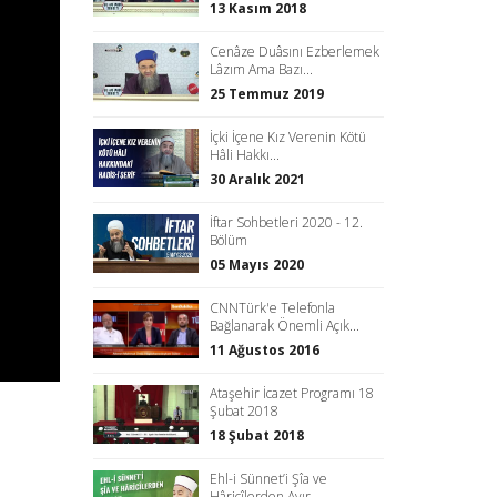
13 Kasım 2018
Cenâze Duâsını Ezberlemek
Lâzım Ama Bazı...
25 Temmuz 2019
İçki İçene Kız Verenin Kötü
Hâli Hakkı...
30 Aralık 2021
İftar Sohbetleri 2020 - 12.
Bölüm
05 Mayıs 2020
CNNTürk'e Telefonla
Bağlanarak Önemli Açık...
11 Ağustos 2016
Ataşehir İcazet Programı 18
Şubat 2018
18 Şubat 2018
Ehl-i Sünnet’i Şîa ve
Hâricîlerden Ayır...