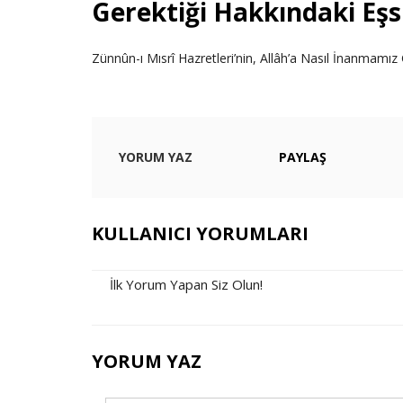
Gerektiği Hakkındaki Eşs
Zünnûn-ı Mısrî Hazretleri’nin, Allâh’a Nasıl İnanmamız
YORUM YAZ
PAYLAŞ
KULLANICI YORUMLARI
İlk Yorum Yapan Siz Olun!
YORUM YAZ