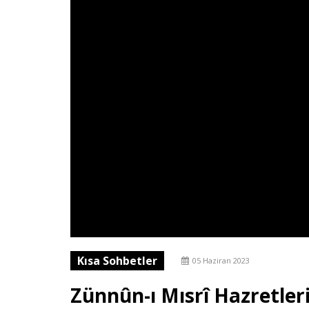
Kısa Sohbetler
05 Haziran 2023
Zünnûn-ı Mısrî Hazretler