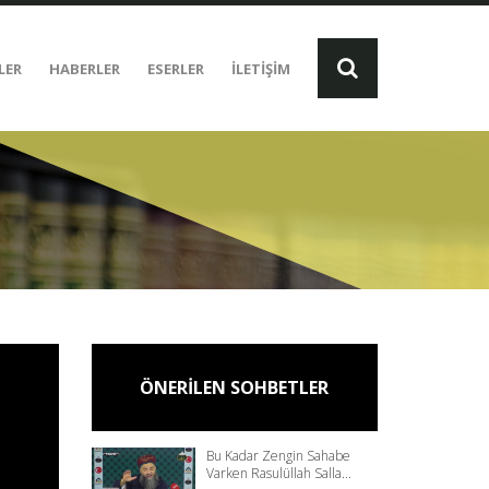
LER
HABERLER
ESERLER
İLETİŞİM
ÖNERİLEN SOHBETLER
Bu Kadar Zengin Sahabe
Varken Rasulüllah Salla...