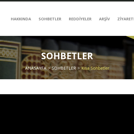
HAKKINDA
SOHBETLER
REDDİYELER
ARŞİV
ZİYARET
SOHBETLER
ANASAYFA
SOHBETLER
Kısa Sohbetler