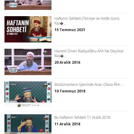
Haftanın Sohbeti (Terviye ve Arefe Günü
Faz�...
15 Temmuz 2021
Hazreti Ömer Radıyallâhu Anh Ne Deyince
Ras�...
20 Aralık 2016
Müslümanların İşlerinde Aracı Olana Âhir...
10 Temmuz 2018
Bu Haftanın Sohbeti 11 Aralık 2018
11 Aralık 2018