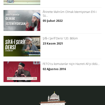
Âhirette Mahrûm Olmak İstemiyorsan Ehl-i
Sü...
05 Şubat 2022
Şifâ-i Şerîf Dersi 120. Bölüm
23 Kasım 2021
FETO'cu komutanlar niçin Hazreti Ali'yi öldü...
02 Ağustos 2016