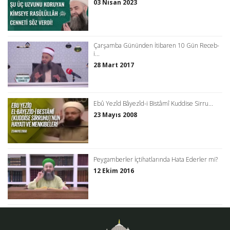
03 Nisan 2023
Çarşamba Gününden İtibaren 10 Gün Receb-
i...
28 Mart 2017
Ebû Yezîd Bâyezîd-i Bistâmî Kuddise Sirru...
23 Mayıs 2008
Peygamberler İçtihatlarında Hata Ederler mi?
12 Ekim 2016