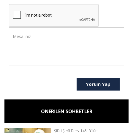
Yorum Yap
ÖNERİLEN SOHBETLER
Şifâ-i Şerîf Dersi 145. Bölüm