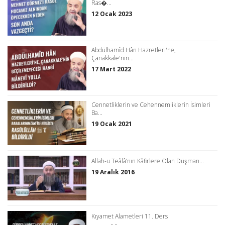
Ras�...
12 Ocak 2023
Abdülhamîd Hân Hazretleri'ne,
Çanakkale'nin...
17 Mart 2022
Cennetliklerin ve Cehennemliklerin İsimleri
Ba...
19 Ocak 2021
Allah-u Teâlâ’nın Kâfirlere Olan Düşman...
19 Aralık 2016
Kıyamet Alametleri 11. Ders