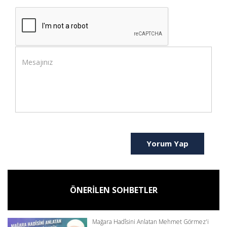
Yorum Yap
ÖNERİLEN SOHBETLER
Mağara Hadîsini Anlatan Mehmet Görmez'i