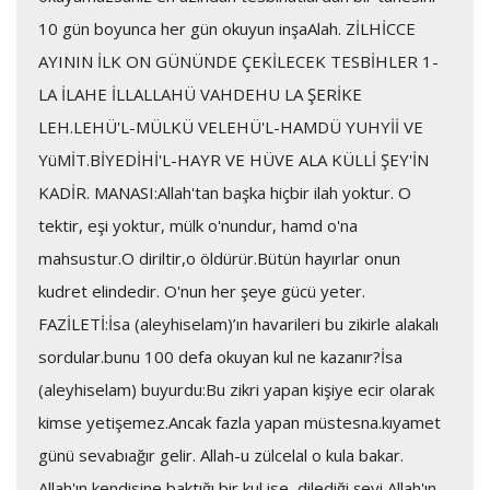
10 gün boyunca her gün okuyun inşaAlah. ZİLHİCCE
AYININ İLK ON GÜNÜNDE ÇEKİLECEK TESBİHLER 1-
LA İLAHE İLLALLAHÜ VAHDEHU LA ŞERİKE
LEH.LEHÜ'L-MÜLKÜ VELEHÜ'L-HAMDÜ YUHYİİ VE
YüMİT.BİYEDİHİ'L-HAYR VE HÜVE ALA KÜLLİ ŞEY'İN
KADİR. MANASI:Allah'tan başka hiçbir ilah yoktur. O
tektir, eşi yoktur, mülk o'nundur, hamd o'na
mahsustur.O diriltir,o öldürür.Bütün hayırlar onun
kudret elindedir. O'nun her şeye gücü yeter.
FAZİLETİ:İsa (aleyhiselam)’ın havarileri bu zikirle alakalı
sordular.bunu 100 defa okuyan kul ne kazanır?İsa
(aleyhiselam) buyurdu:Bu zikri yapan kişiye ecir olarak
kimse yetişemez.Ancak fazla yapan müstesna.kıyamet
günü sevabıağır gelir. Allah-u zülcelal o kula bakar.
Allah'ın kendisine baktığı bir kul ise, dilediği şeyi Allah'ın