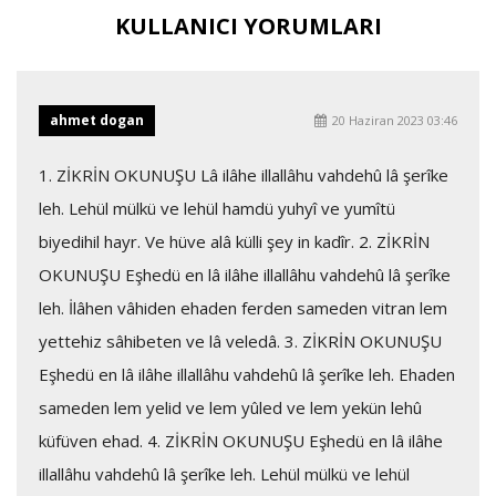
KULLANICI YORUMLARI
ahmet dogan
20 Haziran 2023 03:46
1. ZİKRİN OKUNUŞU Lâ ilâhe illallâhu vahdehû lâ şerîke
leh. Lehül mülkü ve lehül hamdü yuhyî ve yumîtü
biyedihil hayr. Ve hüve alâ külli şey in kadîr. 2. ZİKRİN
OKUNUŞU Eşhedü en lâ ilâhe illallâhu vahdehû lâ şerîke
leh. İlâhen vâhiden ehaden ferden sameden vitran lem
yettehiz sâhibeten ve lâ veledâ. 3. ZİKRİN OKUNUŞU
Eşhedü en lâ ilâhe illallâhu vahdehû lâ şerîke leh. Ehaden
sameden lem yelid ve lem yûled ve lem yekün lehû
küfüven ehad. 4. ZİKRİN OKUNUŞU Eşhedü en lâ ilâhe
illallâhu vahdehû lâ şerîke leh. Lehül mülkü ve lehül