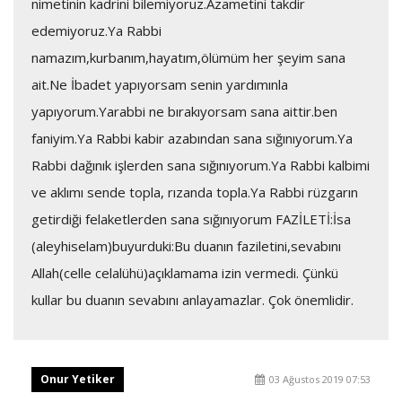
nimetinin kadrini bilemiyoruz.Azametini takdir
edemiyoruz.Ya Rabbi
namazım,kurbanım,hayatım,ölümüm her şeyim sana
ait.Ne İbadet yapıyorsam senin yardımınla
yapıyorum.Yarabbi ne bırakıyorsam sana aittir.ben
faniyim.Ya Rabbi kabir azabından sana sığınıyorum.Ya
Rabbi dağınık işlerden sana sığınıyorum.Ya Rabbi kalbimi
ve aklımı sende topla, rızanda topla.Ya Rabbi rüzgarın
getirdiği felaketlerden sana sığınıyorum FAZİLETİ:İsa
(aleyhiselam)buyurduki:Bu duanın faziletini,sevabını
Allah(celle celalühü)açıklamama izin vermedi. Çünkü
kullar bu duanın sevabını anlayamazlar. Çok önemlidir.
Onur Yetiker
03 Ağustos 2019 07:53