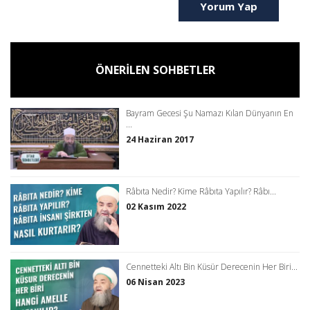
Yorum Yap
ÖNERİLEN SOHBETLER
Bayram Gecesi Şu Namazı Kılan Dünyanın En
...
24 Haziran 2017
Râbıta Nedir? Kime Râbıta Yapılır? Râbı...
02 Kasım 2022
Cennetteki Altı Bin Küsür Derecenin Her Biri...
06 Nisan 2023