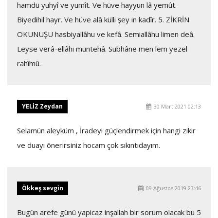
hamdü yuhyî ve yumît. Ve hüve hayyun lâ yemût.
Biyedihil hayr. Ve hüve alâ külli şey in kadîr. 5. ZİKRİN
OKUNUŞU hasbiyallâhu ve kefâ. Semiallâhu limen deâ.
Leyse verâ-ellâhi müntehâ. Subhâne men lem yezel
rahîmû.
YELİZ Zeydan
30 Mart 2021 02:13
Selamün aleyküm , İradeyi güçlendirmek için hangi zikir
ve duayı önerirsiniz hocam çok sıkıntıdayım.
Ökkeş sevgin
09 Ağustos 2019 23:46
Bugün arefe günü yapicaz inşallah bir sorum olacak bu 5