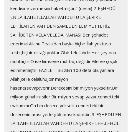
kendisine vermesini hak etmiştir." (nesai) 2-EŞHEDÜ
EN LA İLAHE İLLALLAH.VAHDEHÜ LA ŞERİKE
LEH.İLAHEN VAHİDEN SAMEDEN LEM YETTEHİZ
SAHİBETEN VELA VELEDA. MANASI:Ben şehadet
ederimki Allahu Teala’dan başka hiçbir İlah yoktur;o
tektir;hiçbir ortağı yoktur.Obir tek İlahdır.Her şey ona
muhtaçtır.O ise kimseye muhtaç değildir.Aile ve çoçuk
edinmemiştir. FAZİLETİ:Bu zikri 100 defa okuyanlara
Allah(celle celalühü)bir milyon
hasene(sevap)verir.Derecesini bir milyon yükseltir.Bir
milyon günahını siler.Bir milyon sevap yazar.cennetteki
makamını On bin derece yükselir.cennetteki bir
derecenin arası yerle gök arası kadardır. 3-EŞHEDÜ EN
LA İLAHE İLLALLAH.VAHDEHÜ LA ŞERİKE LEH,LEHÜL