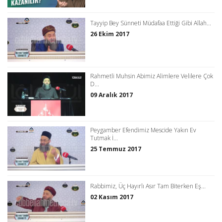
Tayyip Bey Sünneti Müdafaa Ettiği Gibi Allah...
26 Ekim 2017
Rahmetli Muhsin Abimiz Alimlere Velilere Çok
D...
09 Aralık 2017
Peygamber Efendimiz Mescide Yakın Ev
Tutmak İ...
25 Temmuz 2017
Rabbimiz, Üç Hayırlı Asır Tam Biterken Eş...
02 Kasım 2017