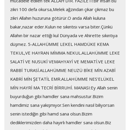
mücadele edilen tek ALLAH’DIR. FAZİLETİ:Bir insan bu
zikri 100 defa okursa,Melek ağzından çıkar çıkmaz bu
zikri Allahın huzuruna götürür.O anda Allah kuluna
bakar,nazar eder.Kulun ne sıkıntısı varsa biter.Çünkü
Allahın bir nazar ettiği kul Dünyada ve Ahirette sıkıntıya
düşmez. 5-ALLAHÜMME LEKEL HAMDÜKE KEMA
TEKUL,VE HAYRAN MİMMA NEKUL.ALLAHÜMME LEKE
SALATİ VE NUSUKİ VEMAHYAYİ VE MEMATİ.VE LEKE
RABBİ TURASİ.ALLAHÜMME NEUZÜ BİKE MİN AZABİ
KABRİ MİN ŞETATİL EMR.ALLAHÜMME NES’ELÜKEL
MİN HAYRİ MA TECRİ BİRRUHİ. MANASI:Ey Allah senin
buyurduğun gibi hamdler sana mahsustur.Bizim
hamdimiz sana yakışmıyor.Sen kendini nasıl biliyorsan
senin istediğin gibi hamd sana olsun.Bizim
dediklerimizden daha hayırlı hamdler sana olsun.Biz