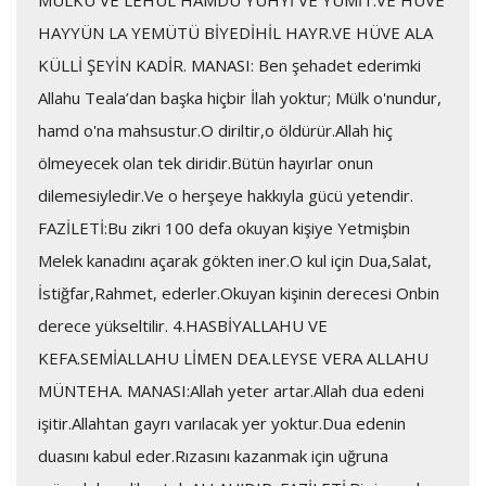
MÜLKÜ VE LEHÜL HAMDÜ YUHYİ VE YÜMİT.VE HÜVE
HAYYÜN LA YEMÜTÜ BİYEDİHİL HAYR.VE HÜVE ALA
KÜLLİ ŞEYİN KADİR. MANASI: Ben şehadet ederimki
Allahu Teala’dan başka hiçbir İlah yoktur; Mülk o'nundur,
hamd o'na mahsustur.O diriltir,o öldürür.Allah hiç
ölmeyecek olan tek diridir.Bütün hayırlar onun
dilemesiyledir.Ve o herşeye hakkıyla gücü yetendir.
FAZİLETİ:Bu zikri 100 defa okuyan kişiye Yetmişbin
Melek kanadını açarak gökten iner.O kul için Dua,Salat,
İstiğfar,Rahmet, ederler.Okuyan kişinin derecesi Onbin
derece yükseltilir. 4.HASBİYALLAHU VE
KEFA.SEMİALLAHU LİMEN DEA.LEYSE VERA ALLAHU
MÜNTEHA. MANASI:Allah yeter artar.Allah dua edeni
işitir.Allahtan gayrı varılacak yer yoktur.Dua edenin
duasını kabul eder.Rızasını kazanmak için uğruna