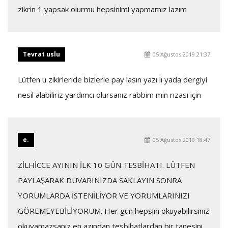
zikrin 1 yapsak olurmu hepsinimi yapmamız lazım
Tevrat uslu
05 Ağustos 2019 21:37
Lütfen u zikirleride bizlerle pay lasın yazı lı yada dergiyi
nesil alabiliriz yardımcı olursanız rabbim min rızası için
e.
05 Ağustos 2019 18:47
ZİLHİCCE AYININ İLK 10 GÜN TESBİHATI. LÜTFEN
PAYLAŞARAK DUVARINIZDA SAKLAYIN SONRA
YORUMLARDA İSTENİLİYOR VE YORUMLARINIZI
GÖREMEYEBİLİYORUM. Her gün hepsini okuyabilirsiniz
okuyamazsanız en azından tesbihatlardan bir tanesini