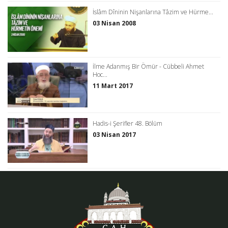
İslâm Dîninin Nişanlarına Tâzim ve Hürme...
03 Nisan 2008
İlme Adanmış Bir Ömür - Cübbeli Ahmet
Hoc...
11 Mart 2017
Hadis-i Şerifler 48. Bölüm
03 Nisan 2017