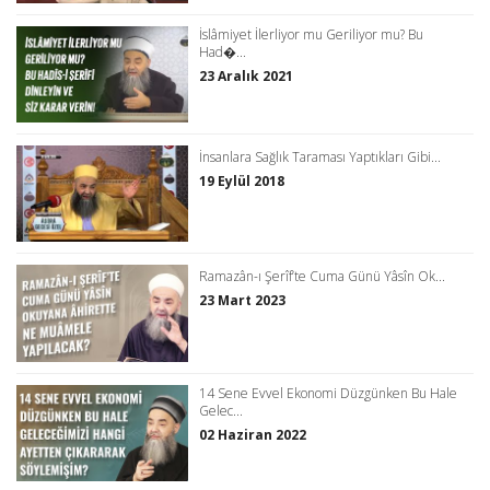
İslâmiyet İlerliyor mu Geriliyor mu? Bu
Had�...
23 Aralık 2021
İnsanlara Sağlık Taraması Yaptıkları Gibi...
19 Eylül 2018
Ramazân-ı Şerîf’te Cuma Günü Yâsîn Ok...
23 Mart 2023
14 Sene Evvel Ekonomi Düzgünken Bu Hale
Gelec...
02 Haziran 2022