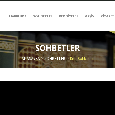
HAKKINDA
SOHBETLER
REDDİYELER
ARŞİV
ZİYARET
SOHBETLER
ANASAYFA
SOHBETLER
Kısa Sohbetler