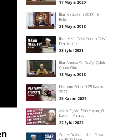
17 Mayıs 2020
İftar Sohbetleri 2018 - 6.
Bölüm
21 Mayıs 2018
İbnü Kesîr Tefsîri'nden Tefsîr
Dersleri (e...
28 Eylül 2021
İftar Anında Şu Duâ’yı Çoluk
Çocuk Oku...
18 Mayıs 2018
Haftanın Sohbeti 25 Kasım
2021
25 Kasım 2021
Asker Eşiyle Zinâ Yapan, O
Kadının Kocasıy...
22 Eylül 2022
en
Seher Duâsı (Hızbü'l-Ferac
Virdi) 29 Mayıs...