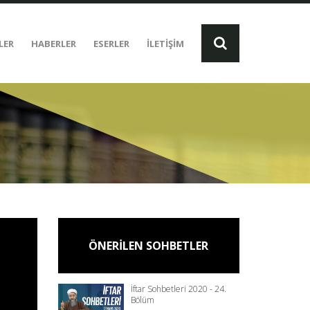
LER
HABERLER
ESERLER
İLETİŞİM
ÖNERİLEN SOHBETLER
İftar Sohbetleri 2020 - 24.
Bölüm