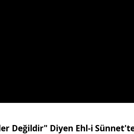
er Değildir" Diyen Ehl-i Sünnet't