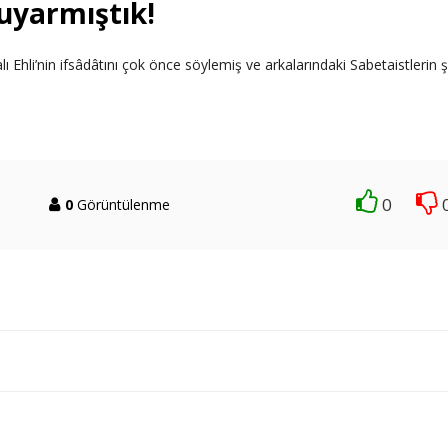
 uyarmıştık!
lı Ehli’nin ifsâdâtını çok önce söylemiş ve arkalarındaki Sabetaistlerin 
0
0
Görüntülenme