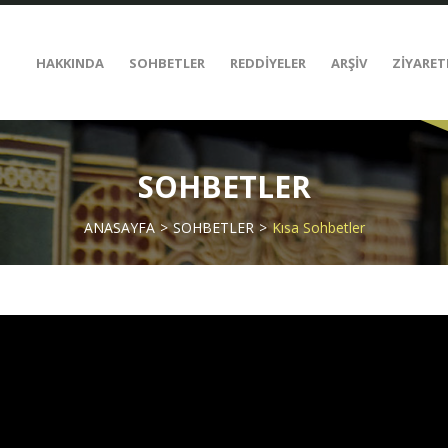
HAKKINDA
SOHBETLER
REDDİYELER
ARŞİV
ZİYARET
SOHBETLER
ANASAYFA
SOHBETLER
Kısa Sohbetler