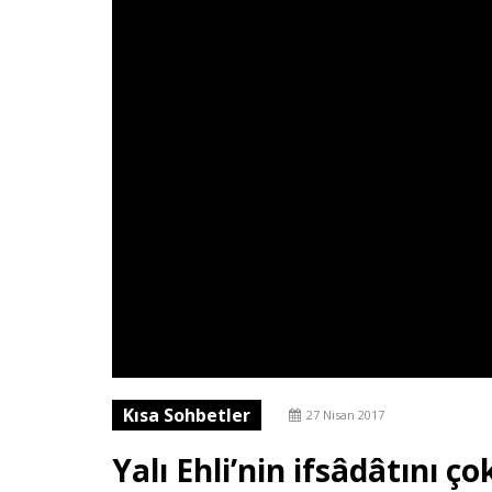
Kısa Sohbetler
27 Nisan 2017
Yalı Ehli’nin ifsâdâtını ç