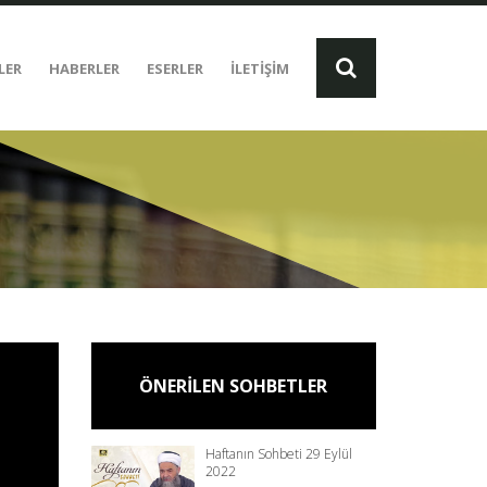
LER
HABERLER
ESERLER
İLETİŞİM
ÖNERİLEN SOHBETLER
Haftanın Sohbeti 29 Eylül
2022