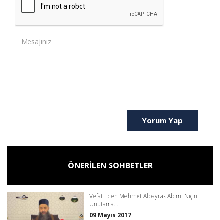
Yorum Yap
ÖNERİLEN SOHBETLER
Vefat Eden Mehmet Albayrak Abimi Niçin
Unutama...
09 Mayıs 2017