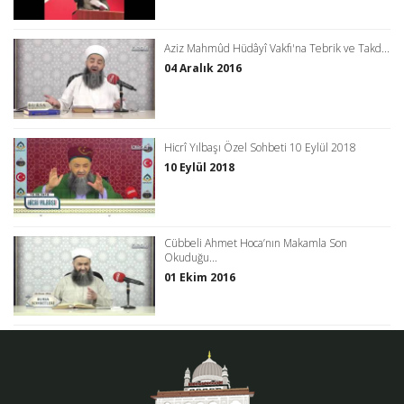
Aziz Mahmûd Hüdâyî Vakfı'na Tebrik ve Takd...
04 Aralık 2016
Hicrî Yılbaşı Özel Sohbeti 10 Eylül 2018
10 Eylül 2018
Cübbeli Ahmet Hoca’nın Makamla Son
Okuduğu...
01 Ekim 2016