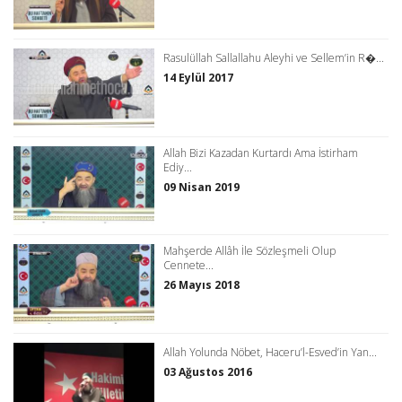
Rasulüllah Sallallahu Aleyhi ve Sellem’in R�...
14 Eylül 2017
Allah Bizi Kazadan Kurtardı Ama İstirham
Ediy...
09 Nisan 2019
Mahşerde Allâh İle Sözleşmeli Olup
Cennete...
26 Mayıs 2018
Allah Yolunda Nöbet, Haceru’l-Esved’in Yan...
03 Ağustos 2016