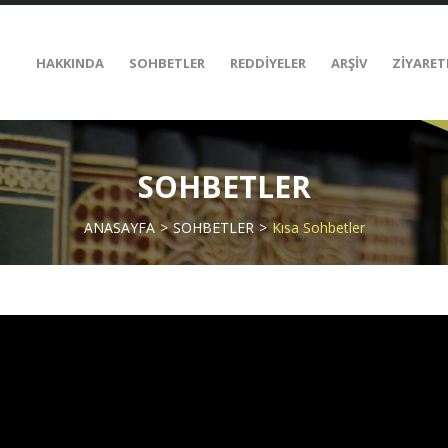
HAKKINDA
SOHBETLER
REDDİYELER
ARŞİV
ZİYARET
SOHBETLER
ANASAYFA
SOHBETLER
Kısa Sohbetler