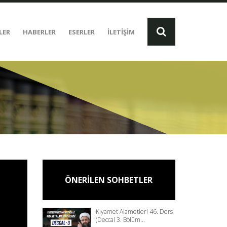
LER
HABERLER
ESERLER
İLETİŞİM
ÖNERİLEN SOHBETLER
Kıyamet Alametleri 46. Ders
(Deccal 3. Bölüm...