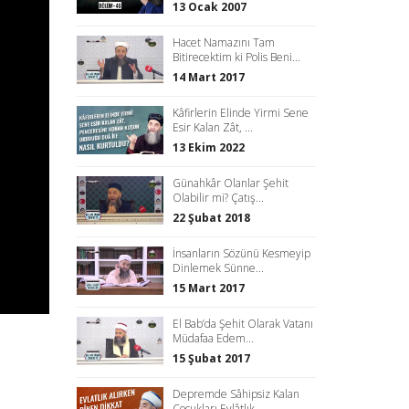
13 Ocak 2007
Hacet Namazını Tam
Bitirecektim ki Polis Beni...
14 Mart 2017
Kâfirlerin Elinde Yirmi Sene
Esir Kalan Zât, ...
13 Ekim 2022
Günahkâr Olanlar Şehit
Olabilir mi? Çatış...
22 Şubat 2018
İnsanların Sözünü Kesmeyip
Dinlemek Sünne...
15 Mart 2017
El Bab’da Şehit Olarak Vatanı
Müdafaa Edem...
15 Şubat 2017
Depremde Sâhipsiz Kalan
Çocukları Evlâtlık...