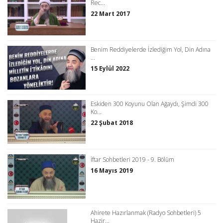
Rec...
22 Mart 2017
Benim Reddiyelerde İzlediğim Yol, Din Adına
...
15 Eylül 2022
Eskiden 300 Koyunu Olan Ağaydı, Şimdi 300
Ko...
22 Şubat 2018
İftar Sohbetleri 2019 - 9. Bölüm
16 Mayıs 2019
Ahirete Hazırlanmak (Radyo Sohbetleri) 5
Hazir...