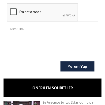
Yorum Yap
ÖNERİLEN SOHBETLER
Bu Perşembe Sohbeti Sakın Kaçırmayalım