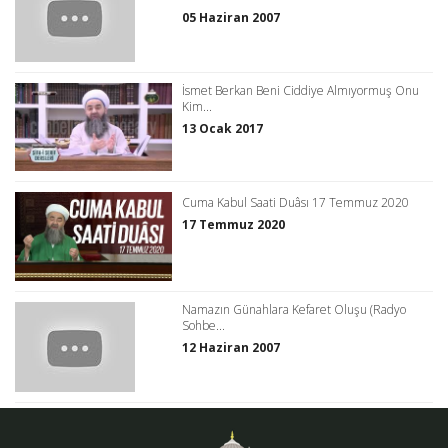
05 Haziran 2007
İsmet Berkan Beni Ciddiye Almıyormuş Onu
Kim...
13 Ocak 2017
Cuma Kabul Saati Duâsı 17 Temmuz 2020
17 Temmuz 2020
Namazın Günahlara Kefaret Oluşu (Radyo
Sohbe...
12 Haziran 2007