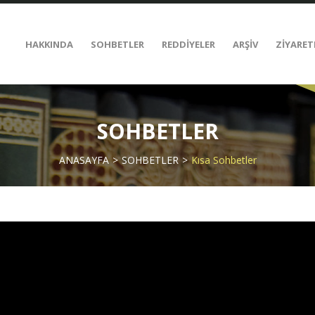
HAKKINDA
SOHBETLER
REDDİYELER
ARŞİV
ZİYARET
SOHBETLER
ANASAYFA
SOHBETLER
Kısa Sohbetler