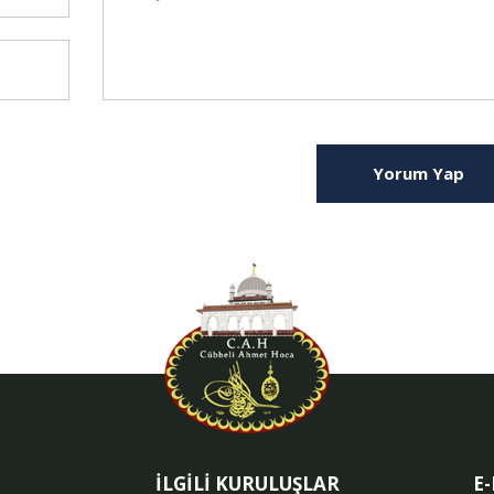
Yorum Yap
İLGİLİ KURULUŞLAR
E