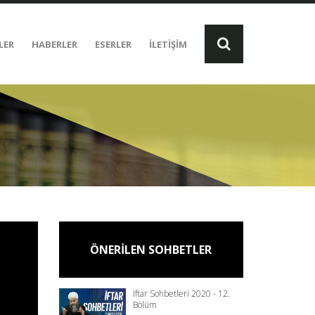
LER
HABERLER
ESERLER
İLETİŞİM
ÖNERİLEN SOHBETLER
İftar Sohbetleri 2020 - 12.
Bölüm