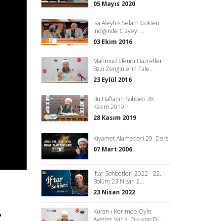
05 Mayıs 2020
İsa Aleyhis Selam Gökten
İndiğinde Cizyeyi ...
03 Ekim 2016
Mahmud Efendi Hazretleri
Bazı Zenginlerin Tale...
23 Eylül 2016
Bu Haftanın Sohbeti 28
Kasım 2019
28 Kasım 2019
Kıyamet Alametleri 29. Ders
07 Mart 2006
İftar Sohbetleri 2022 - 22.
Bölüm 23 Nisan 2...
23 Nisan 2022
.
Kuran-ı Kerimde Öyle
Ayetler Var ki Okuyup Du...