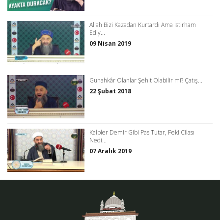
Allah Bizi Kazadan Kurtardı Ama İstirham
Ediy...
09 Nisan 2019
Günahkâr Olanlar Şehit Olabilir mi? Çatış...
22 Şubat 2018
Kalpler Demir Gibi Pas Tutar, Peki Cilası
Nedi...
07 Aralık 2019