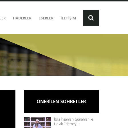
LER
HABERLER
ESERLER
İLETİŞİM
ÖNERİLEN SOHBETLER
İblis İnsanları Günahlar İle
Helak Edemeyi...