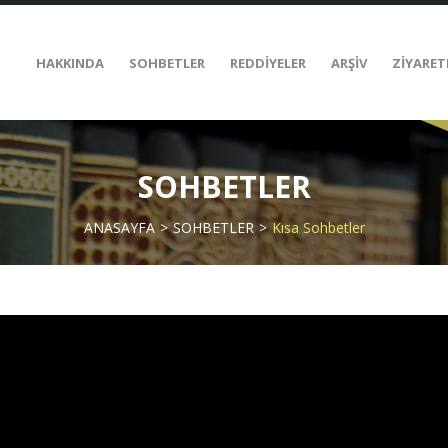
HAKKINDA
SOHBETLER
REDDİYELER
ARŞİV
ZİYARET
SOHBETLER
ANASAYFA
SOHBETLER
Kısa Sohbetler