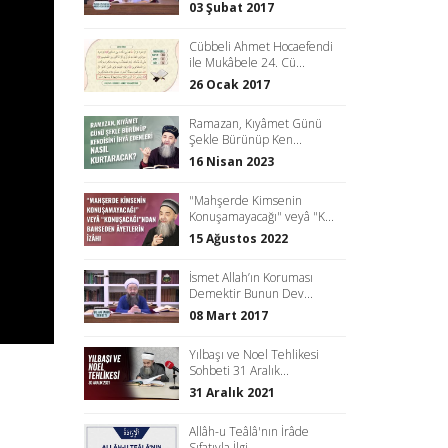
03 Şubat 2017
Cübbeli Ahmet Hocaefendi
ile Mukâbele 24. Cü...
26 Ocak 2017
Ramazan, Kıyâmet Günü
Şekle Bürünüp Ken...
16 Nisan 2023
"Mahşerde Kimsenin
Konuşamayacağı" veyâ "K...
15 Ağustos 2022
İsmet Allah’ın Koruması
Demektir Bunun Dev...
08 Mart 2017
Yılbaşı ve Noel Tehlikesi
Sohbeti 31 Aralık...
31 Aralık 2021
Allâh-u Teâlâ'nın İrâde
Sıfatıyla İlgi...