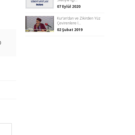
07 Eylül 2020
Kur’an’dan ve Zikirden Yüz
Çevirenlere İ...
02 Şubat 2019
0