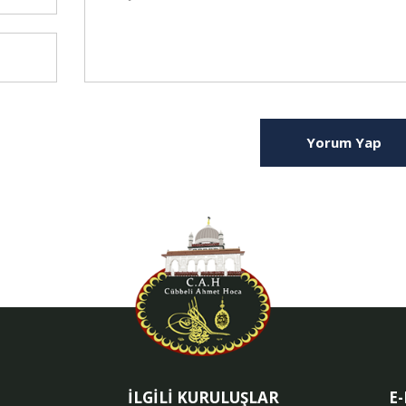
Yorum Yap
İLGİLİ KURULUŞLAR
E