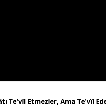
tı Te'vîl Etmezler, Ama Te'vîl Ed