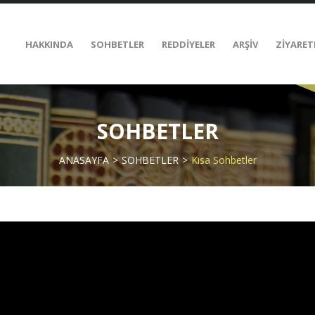
HAKKINDA
SOHBETLER
REDDİYELER
ARŞİV
ZİYARET
SOHBETLER
ANASAYFA
SOHBETLER
Kısa Sohbetler