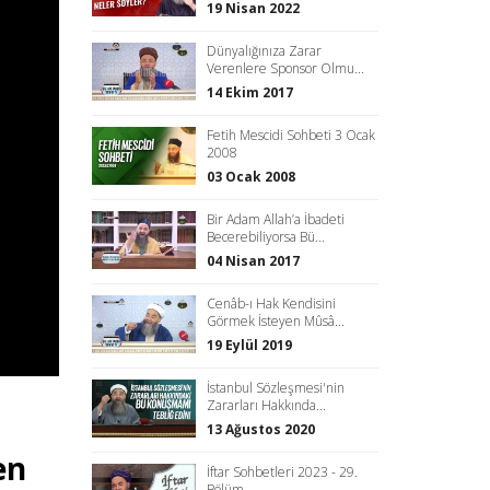
19 Nisan 2022
Dünyalığınıza Zarar
Verenlere Sponsor Olmu...
14 Ekim 2017
Fetih Mescidi Sohbeti 3 Ocak
2008
03 Ocak 2008
Bir Adam Allah’a İbadeti
Becerebiliyorsa Bü...
04 Nisan 2017
Cenâb-ı Hak Kendisini
Görmek İsteyen Mûsâ...
19 Eylül 2019
İstanbul Sözleşmesi'nin
Zararları Hakkında...
13 Ağustos 2020
en
İftar Sohbetleri 2023 - 29.
Bölüm