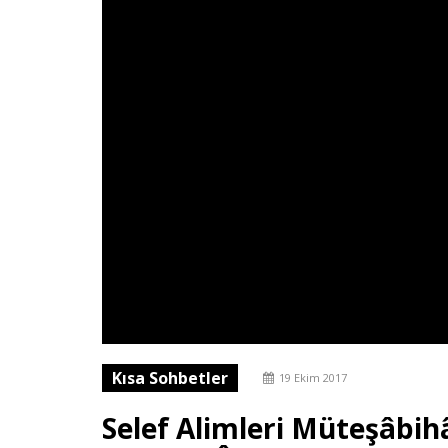
Kısa Sohbetler
19 Ekim 2017
Selef Alimleri Müteşâbihâ