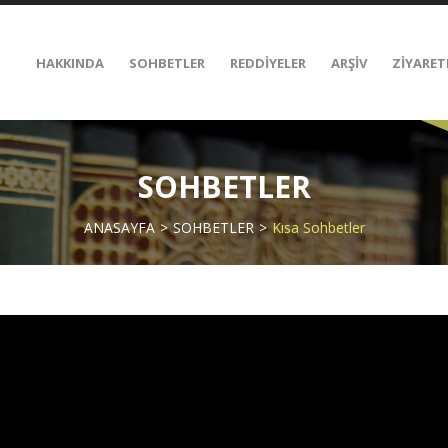
HAKKINDA
SOHBETLER
REDDİYELER
ARŞİV
ZİYARET
SOHBETLER
ANASAYFA
SOHBETLER
Kısa Sohbetler