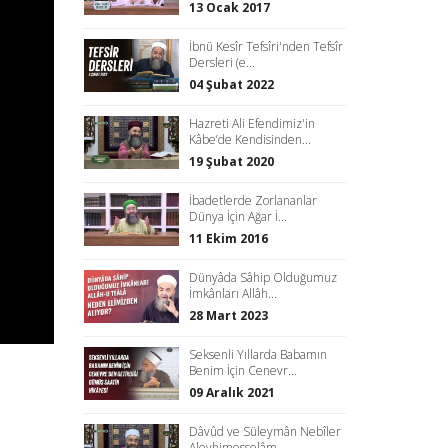
13 Ocak 2017
İbnü Kesîr Tefsîri'nden Tefsîr
Dersleri (e...
04 Şubat 2022
Hazreti Ali Efendimiz'in
Kâbe’de Kendisinden...
19 Şubat 2020
İbadetlerde Zorlananlar
Dünya İçin Ağar İ...
11 Ekim 2016
Dünyâda Sâhip Olduğumuz
İmkânları Allâh...
28 Mart 2023
Seksenli Yıllarda Babamın
Benim İçin Cenevr...
09 Aralık 2021
Dâvûd ve Süleymân Nebîler
Aleyhimesselâm ...