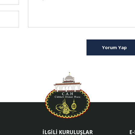
Yorum Yap
İLGİLİ KURULUŞLAR
E