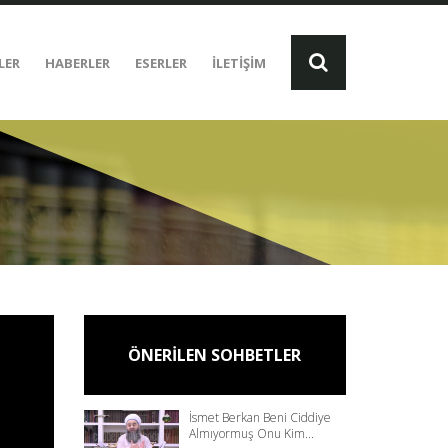
LER
HABERLER
ESERLER
İLETİŞİM
ÖNERİLEN SOHBETLER
İsmet Berkan Beni Ciddiye
Almıyormuş Onu Kim...