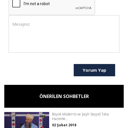
Yorum Yap
ÖNERİLEN SOHBETLER
Büyük Müderris ve Şeyh Seyyid Taha
Hazretle...
02 Şubat 2018