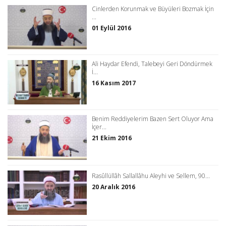
Cinlerden Korunmak ve Büyüleri Bozmak İçin
...
01 Eylül 2016
Ali Haydar Efendi, Talebeyi Geri Döndürmek
İ...
16 Kasım 2017
Benim Reddiyelerim Bazen Sert Oluyor Ama
İçer...
21 Ekim 2016
Rasûllüllâh Sallallâhu Aleyhi ve Sellem, 90...
20 Aralık 2016