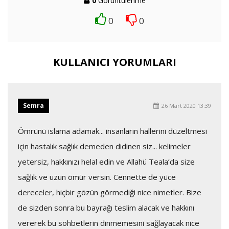
0
Görüntülenme
0
0
KULLANICI YORUMLARI
Semra
26 Mart 2020 13:39
Ömrünü islama adamak... insanların hallerini düzeltmesi
için hastalık sağlık demeden didinen siz... kelimeler
yetersiz, hakkınızı helal edin ve Allahü Teala’da size
sağlık ve uzun ömür versin. Cennette de yüce
dereceler, hiçbir gözün görmediği nice nimetler. Bize
de sizden sonra bu bayrağı teslim alacak ve hakkını
vererek bu sohbetlerin dinmemesini sağlayacak nice