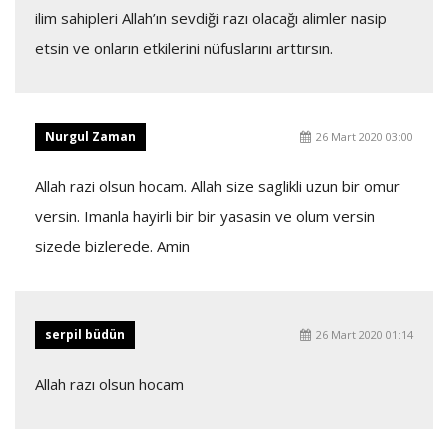
ilim sahipleri Allah’ın sevdiği razı olacağı alimler nasip
etsin ve onların etkilerini nüfuslarını arttırsın.
Nurgul Zaman
26 Mart 2020 03:00
Allah razi olsun hocam. Allah size saglikli uzun bir omur
versin. Imanla hayirli bir bir yasasin ve olum versin
sizede bizlerede. Amin
serpil büdün
26 Mart 2020 01:14
Allah razı olsun hocam