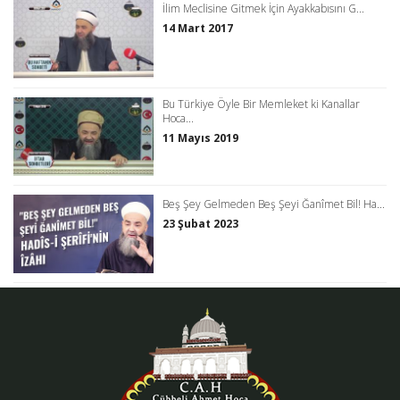
İlim Meclisine Gitmek İçin Ayakkabısını G...
14 Mart 2017
Bu Türkiye Öyle Bir Memleket ki Kanallar
Hoca...
11 Mayıs 2019
Beş Şey Gelmeden Beş Şeyi Ğanîmet Bil! Ha...
23 Şubat 2023