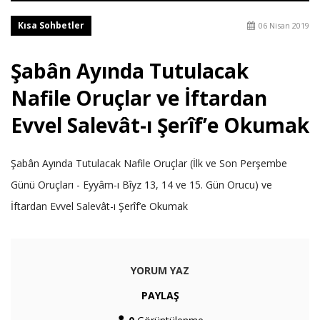
Kısa Sohbetler
06 Nisan 2019
Şabân Ayında Tutulacak
Nafile Oruçlar ve İftardan
Evvel Salevât-ı Şerîf’e Okumak
Şabân Ayında Tutulacak Nafile Oruçlar (İlk ve Son Perşembe
Günü Oruçları - Eyyâm-ı Bîyz 13, 14 ve 15. Gün Orucu) ve
İftardan Evvel Salevât-ı Şerîf’e Okumak
YORUM YAZ
PAYLAŞ