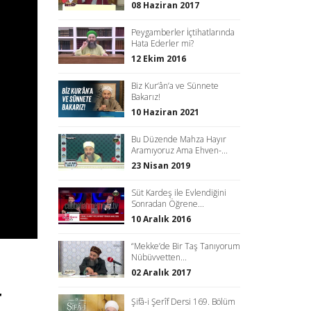
08 Haziran 2017
Peygamberler İçtihatlarında
Hata Ederler mi?
12 Ekim 2016
Biz Kur‘ân’a ve Sünnete
Bakarız!
10 Haziran 2021
Bu Düzende Mahza Hayır
Aramıyoruz Ama Ehven-...
23 Nisan 2019
Süt Kardeş ile Evlendiğini
Sonradan Öğrene...
10 Aralık 2016
“Mekke’de Bir Taş Tanıyorum
Nübüvvetten...
02 Aralık 2017
r
Şifâ-i Şerîf Dersi 169. Bölüm