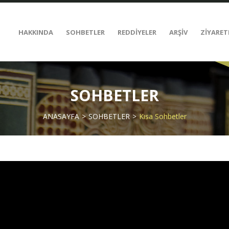
HAKKINDA
SOHBETLER
REDDİYELER
ARŞİV
ZİYARET
SOHBETLER
ANASAYFA
SOHBETLER
Kısa Sohbetler