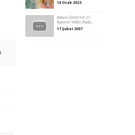
16 Ocak 2023
Bakara Sûresi'nin 27.
Âyetinin Tefsîri (Rady...
17 Şubat 2007
0