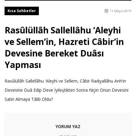
Kısa Sohbetler
11 Mayıs 2019
Rasûlüllâh Sallellâhu ‘Aleyhi
ve Sellem’in, Hazreti Câbir’in
Devesine Bereket Duâsı
Yapması
Rasûlüllâh Sallellâhu 'Aleyhi ve Sellem, Câbir Radıyallâhu Anh’ın
Devesine Duâ Edip Deve İyileştikten Sonra Niçin Onun Devesini
Satın Almaya Tâlib Oldu?
YORUM YAZ