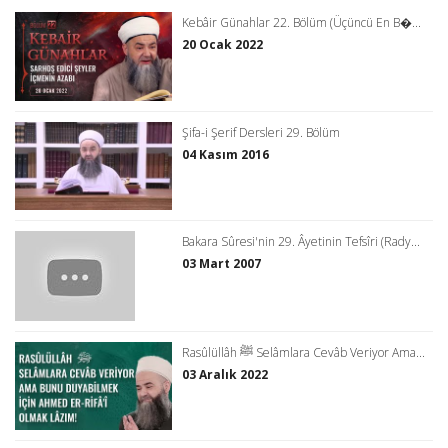
Kebâir Günahlar 22. Bölüm (Üçüncü En B�...
20 Ocak 2022
Şifa-i Şerif Dersleri 29. Bölüm
04 Kasım 2016
Bakara Sûresi'nin 29. Âyetinin Tefsîri (Rady...
03 Mart 2007
Rasûlüllâh ﷺ Selâmlara Cevâb Veriyor Ama...
03 Aralık 2022