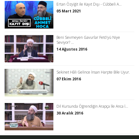
Ertan Özyiğit ile Kayıt Dışı - Cübbeli A...
05 Mart 2021
Beni Sevmeyen Gavurlar Fetö'yü Niye
Seviyor? ...
14 Ağustos 2016
Sekinet Hâli Gelince İnsan Harpte Bile Uyur.
07 Ekim 2016
Dil Kursunda Öğrendiğin Arapça İle Anca İ...
30 Aralık 2016