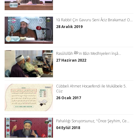
Yâ Rabbi! Çin Gavuru Seni Âciz Bırakamaz! O...
28 Aralık 2019
Rasûlüllâh ﷺ'in Bâzı Medhiyeleri İnşâ...
27 Haziran 2022
Cübbeli Ahmet Hocaefendi ile Mukâbele 5.
Cüz
26 Ocak 2017
Pahalılığı Soruyorsunuz, "Önce Şeyhim, Ce...
04 Eylül 2018