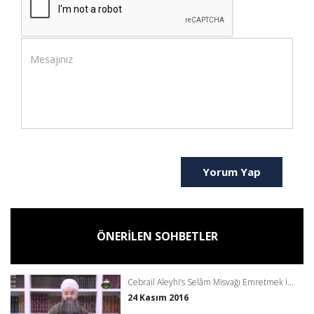
Yorum Yap
ÖNERİLEN SOHBETLER
Cebrail Aleyhi’s Selâm Misvağı Emretmek İ...
24 Kasım 2016