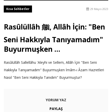
Kısa Sohbetler
29 Mayıs 2023
Rasûlüllâh ﷺ, Allâh İçin: "Ben
Seni Hakkıyla Tanıyamadım"
Buyurmuşken ...
Rasûlüllâh Sallellâhu 'Aleyhi ve Sellem, Allâh İçin "Ben Seni
Hakkıyla Tanıyamadım" Buyurmuşken İmâm-ı Âzam Hazretleri
Nasıl "Ben Seni Hakkıyla Tanıdım" Buyurmuştur?
YORUM YAZ
PAYLAŞ