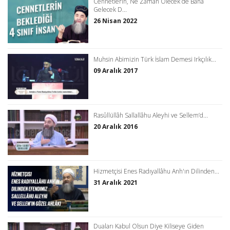
Cennetlerin, Ne Zaman Ölecek de Bana
Gelecek D...
26 Nisan 2022
Muhsin Abimizin Türk İslam Demesi Irkçılık...
09 Aralık 2017
Rasûllüllâh Sallallâhu Aleyhi ve Sellem’d...
20 Aralık 2016
Hizmetçisi Enes Radıyallâhu Anh'ın Dilinden...
31 Aralık 2021
Duaları Kabul Olsun Diye Kiliseye Giden