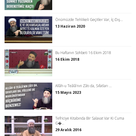
Önümüzde Tehlikeli Geçitler Var, İç-Dış...
13 Haziran 2020
Bu Haftanın Sohbeti 16 Ekim 2018
16 Ekim 2018
Allâh-u Teâlâ’nın Zâtı da, Sıfatları ...
15 Mayıs 2023
Tefriciye Kitabında Bir Salavat Var Ki Cuma
G�...
29 Aralık 2016