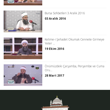
Bursa Sohbetleri 3 Aralık 2016
03 Aralık 2016
Kelime-i Şehadet Okumak Cennete Girmeye
Yeter ...
19 Ekim 2016
Önümüzdeki Çarşamba, Perşembe ve Cuma
Oru...
28 Mart 2017