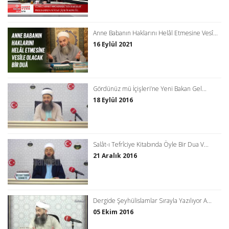
Anne Babanın Haklarını Helâl Etmesine Vesî...
16 Eylül 2021
Gördünüz mü İçişleri’ne Yeni Bakan Gel...
18 Eylül 2016
Salât-ı Tefrîciye Kitabında Öyle Bir Dua V...
21 Aralık 2016
Dergide Şeyhülislamlar Sırayla Yazılıyor A...
05 Ekim 2016