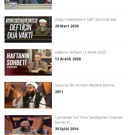
(Salgın Hastalıkların Def'i İçin) Duâ Vak...
20 Mart 2020
Haftanın Sohbeti 12 Aralık 2020
12 Aralık 2020
Gavurun Biri Kurban Kesmek İstemiş
2011
Camilerde Yan Yana Sandalyeleri Dizerek
Namaz K...
30 Eylül 2016