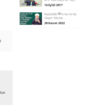
16 Eylül 2017
Rasûlüllâh ﷺ’in Kur'an'da
Geçen "Müzze...
28 Kasım 2022
0
ütün