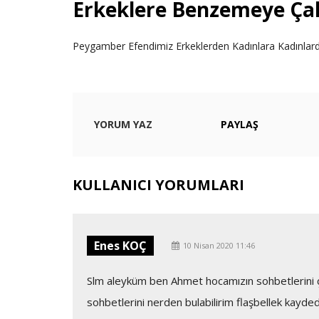
Erkeklere Benzemeye Çalı
Peygamber Efendimiz Erkeklerden Kadınlara Kadınlard
YORUM YAZ
PAYLAŞ
KULLANICI YORUMLARI
Enes KOÇ
10 Nisan 2020 11:46
Slm aleyküm ben Ahmet hocamızın sohbetlerini 
sohbetlerini nerden bulabilirim flaşbellek kayde