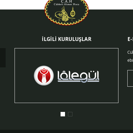
İLGİLİ KURULUŞLAR
E
Cü
ebü