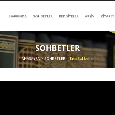
HAKKINDA
SOHBETLER
REDDİYELER
ARŞİV
ZİYARET
SOHBETLER
ANASAYFA
SOHBETLER
Kısa Sohbetler