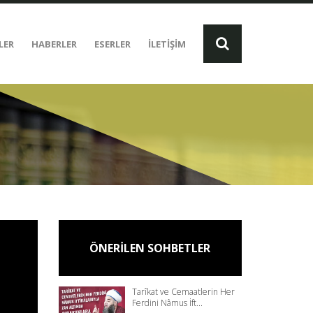
LER
HABERLER
ESERLER
İLETİŞİM
ÖNERİLEN SOHBETLER
Tarîkat ve Cemaatlerin Her
Ferdini Nâmus İft...