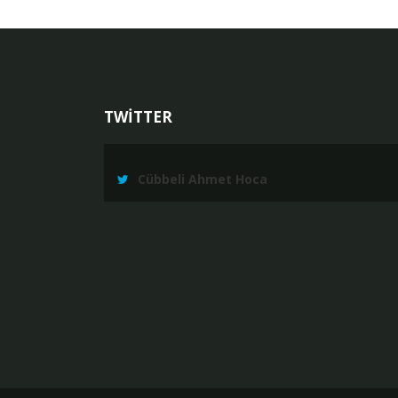
TWİTTER
Cübbeli Ahmet Hoca