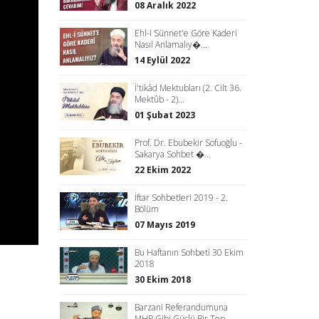
08 Aralık 2022
Ehl-i Sünnet'e Göre Kaderi
Nasıl Anlamalıy�...
14 Eylül 2022
İ'tikâd Mektubları (2. Cilt 36.
Mektûb - 2)...
01 Şubat 2023
Prof. Dr. Ebubekir Sofuoğlu -
Sakarya Sohbet �...
22 Ekim 2022
İftar Sohbetleri 2019 - 2.
Bölüm
07 Mayıs 2019
Bu Haftanın Sohbeti 30 Ekim
2018
30 Ekim 2018
Barzani Referandumuna
MHP Gibi Güçlü Bir Tep...