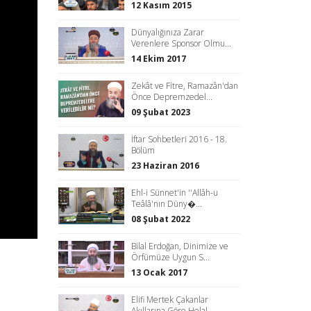
12 Kasım 2015
Dünyalığınıza Zarar
Verenlere Sponsor Olmu...
14 Ekim 2017
Zekât ve Fitre, Ramazân'dan
Önce Depremzedel...
09 Şubat 2023
İftar Sohbetleri 2016 - 18.
Bölüm
23 Haziran 2016
Ehl-i Sünnet'in ''Allâh-u
Teâlâ'nın Düny�...
08 Şubat 2022
Bilal Erdoğan, Dinimize ve
Örfümüze Uygun S...
13 Ocak 2017
Elifi Mertek Çakanlar
Akıllarına Göre Helal...