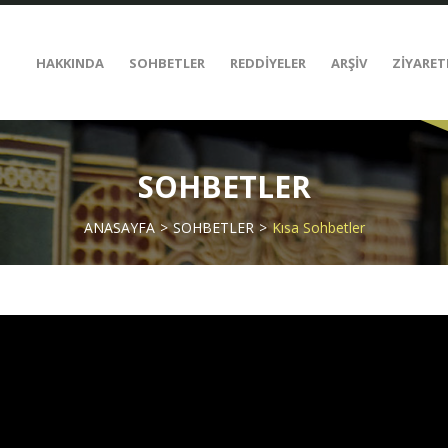
HAKKINDA
SOHBETLER
REDDİYELER
ARŞİV
ZİYARET
SOHBETLER
ANASAYFA
SOHBETLER
Kısa Sohbetler