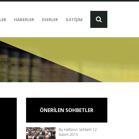
LER
HABERLER
ESERLER
İLETİŞİM
ÖNERİLEN SOHBETLER
Bu Haftanın Sohbeti 12
Kasım 2015