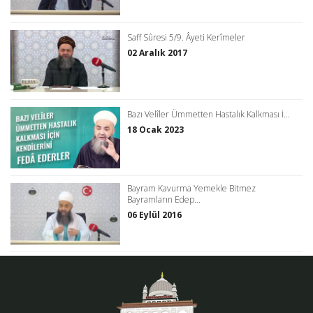
Saff Sûresi 5/9. Âyeti Kerîmeler
02 Aralık 2017
Bazı Velîler Ümmetten Hastalık Kalkması İ...
18 Ocak 2023
Bayram Kavurma Yemekle Bitmez
Bayramların Edep...
06 Eylül 2016