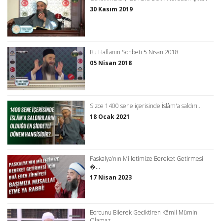
30 Kasım 2019
Bu Haftanın Sohbeti 5 Nisan 2018
05 Nisan 2018
Sizce 1400 sene içerisinde İslâm'a saldırı...
18 Ocak 2021
Paskalya’nın Milletimize Bereket Getirmesi
�...
17 Nisan 2023
Borcunu Bilerek Geciktiren Kâmil Mümin
Olamaz...