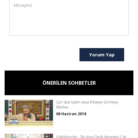
Yorum Yap
ÖNERİLEN SOHBETLER
Çan Sesi İşiten veya Kiliseye Girmeye
Mecbur...
08 Haziran 2018
Gökbilimciler, “Bu Kara Delik Nereden Çıkt...