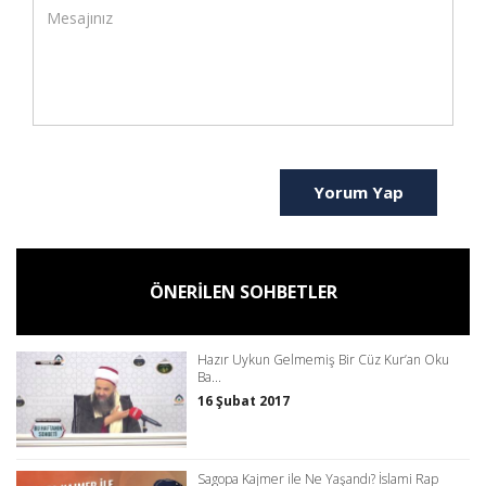
Yorum Yap
ÖNERİLEN SOHBETLER
Hazır Uykun Gelmemiş Bir Cüz Kur’an Oku
Ba...
16 Şubat 2017
Sagopa Kajmer ile Ne Yaşandı? İslami Rap