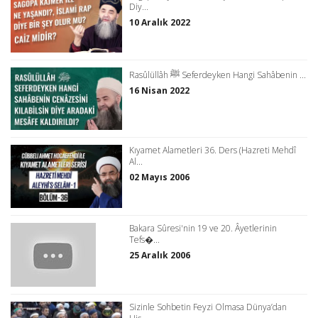
Diy...
10 Aralık 2022
Rasûlüllâh ﷺ Seferdeyken Hangi Sahâbenin ...
16 Nisan 2022
Kıyamet Alametleri 36. Ders (Hazreti Mehdî
Al...
02 Mayıs 2006
Bakara Sûresi'nin 19 ve 20. Âyetlerinin
Tefs�...
25 Aralık 2006
Sizinle Sohbetin Feyzi Olmasa Dünya’dan