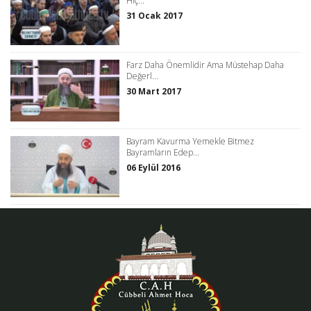
Hiç...
31 Ocak 2017
Farz Daha Önemlidir Ama Müstehap Daha
Değerl...
30 Mart 2017
Bayram Kavurma Yemekle Bitmez
Bayramların Edep...
06 Eylül 2016