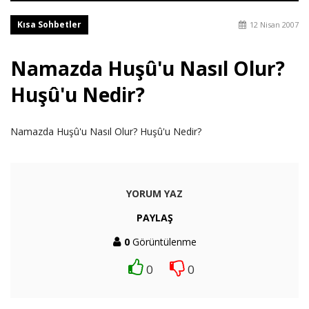
Kısa Sohbetler
12 Nisan 2007
Namazda Huşû'u Nasıl Olur?
Huşû'u Nedir?
Namazda Huşû'u Nasıl Olur? Huşû'u Nedir?
YORUM YAZ
PAYLAŞ
0
Görüntülenme
0
0