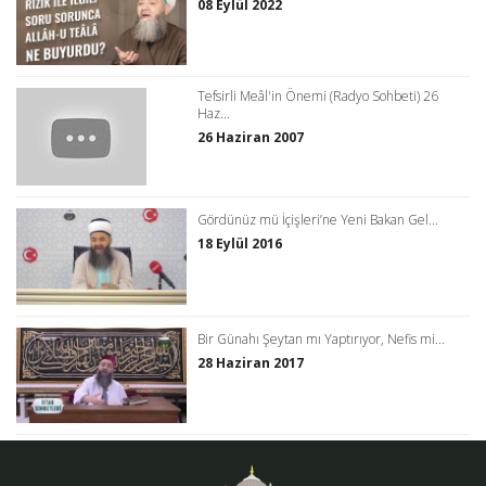
08 Eylül 2022
Tefsirli Meâl'in Önemi (Radyo Sohbeti) 26
Haz...
26 Haziran 2007
Gördünüz mü İçişleri’ne Yeni Bakan Gel...
18 Eylül 2016
Bir Günahı Şeytan mı Yaptırıyor, Nefis mi...
28 Haziran 2017