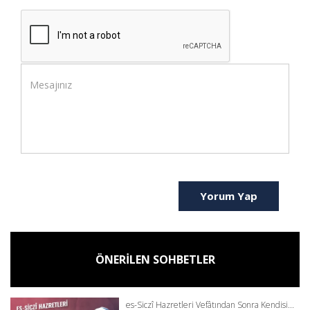
Yorum Yap
ÖNERİLEN SOHBETLER
es-Siczî Hazretleri Vefâtından Sonra Kendisi...