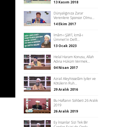
13 Kasım 2018
Dünyalığınıza Zarar
Verenlere Sponsor Olmu...
14 Ekim 2017
İmâm-ı Şâfi'î, İcmâ-ı
Ümmet'in Delîl...
13 Ocak 2023
Helal Haram Konusu, Allah
Adına Hüküm Vermek...
04 Nisan 2017
Azrail Aleyhisselâm İyiler ve
Kötülerin Ruh...
29 Aralık 2016
Bu Haftanın Sohbeti 26 Aralık
2019
26 Aralık 2019
Ey İnsanlar Sizi Tek Bir
Candan Eşini de Onda...