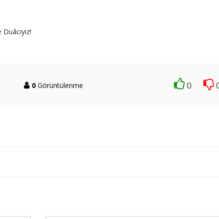
e Duâcıyız!
0
0
Görüntülenme