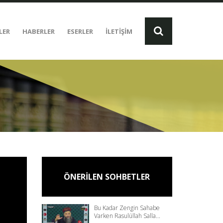
LER
HABERLER
ESERLER
İLETİŞİM
ÖNERİLEN SOHBETLER
Bu Kadar Zengin Sahabe
Varken Rasulüllah Salla...