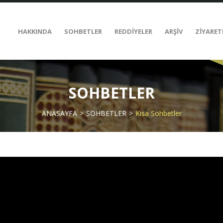
HAKKINDA
SOHBETLER
REDDİYELER
ARŞİV
ZİYARET
SOHBETLER
ANASAYFA
SOHBETLER
Kısa Sohbetler