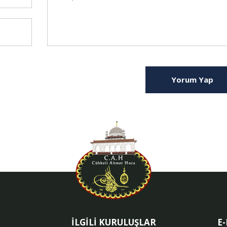
Yorum Yap
İLGİLİ KURULUŞLAR
E