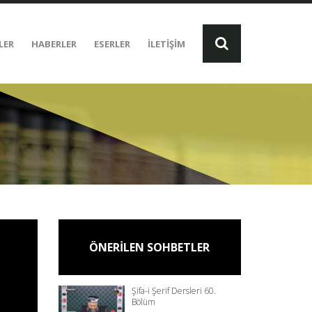
LER
HABERLER
ESERLER
İLETİŞİM
ÖNERİLEN SOHBETLER
Şifa-i Şerif Dersleri 60.
Bölüm