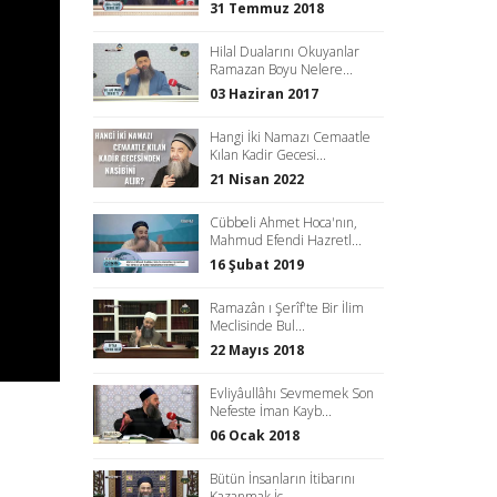
31 Temmuz 2018
Hilal Dualarını Okuyanlar
Ramazan Boyu Nelere...
03 Haziran 2017
Hangi İki Namazı Cemaatle
Kılan Kadir Gecesi...
21 Nisan 2022
Cübbeli Ahmet Hoca'nın,
Mahmud Efendi Hazretl...
16 Şubat 2019
Ramazân ı Şerîf'te Bir İlim
Meclisinde Bul...
22 Mayıs 2018
Evliyâullâhı Sevmemek Son
Nefeste İman Kayb...
06 Ocak 2018
Bütün İnsanların İtibarını
Kazanmak İç...