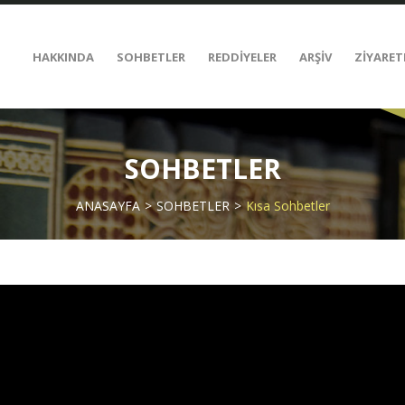
HAKKINDA
SOHBETLER
REDDİYELER
ARŞİV
ZİYARET
SOHBETLER
ANASAYFA
SOHBETLER
Kısa Sohbetler