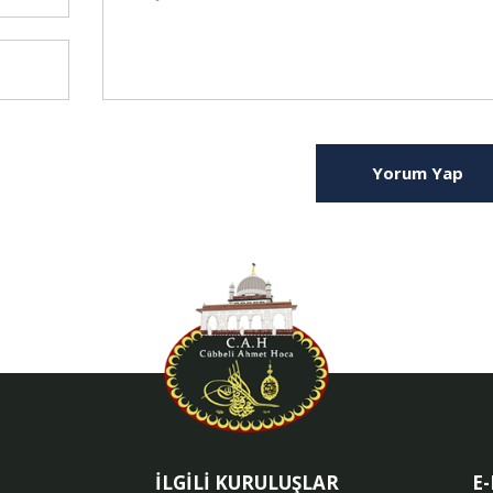
Yorum Yap
İLGİLİ KURULUŞLAR
E