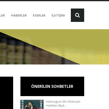
LER
HABERLER
ESERLER
İLETİŞİM
ÖNERİLEN SOHBETLER
Kadıncağızın Biri Mütevatir
Hadisten Başk...