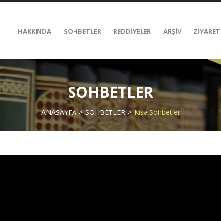
HAKKINDA
SOHBETLER
REDDİYELER
ARŞİV
ZİYARET
SOHBETLER
ANASAYFA
SOHBETLER
Kısa Sohbetler