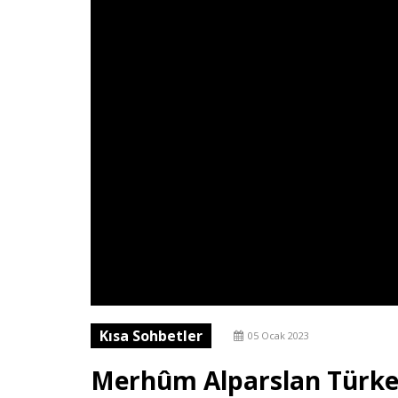
Kısa Sohbetler
05 Ocak 2023
Merhûm Alparslan Türkeş 