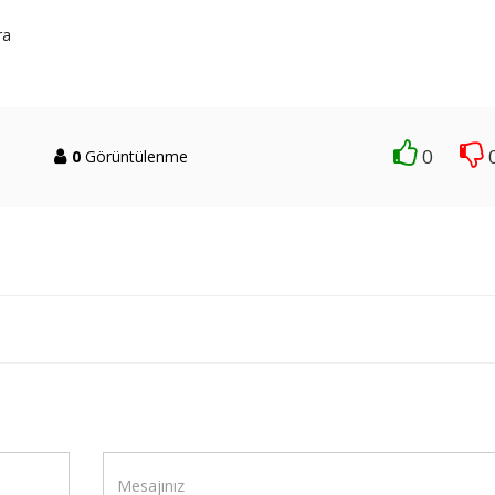
ra
0
0
Görüntülenme