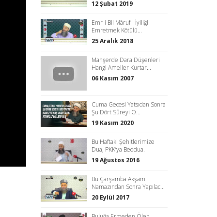
12 Şubat 2019
Emr-i Bil Mâruf - İyiliği
Emretmek Kötülü...
25 Aralık 2018
Mahşerde Dara Düşenleri
Hangi Ameller Kurtar...
06 Kasım 2007
Cuma Gecesi Yatsıdan Sonra
Şu Dört Sûreyi O...
19 Kasım 2020
Bu Haftaki Şehitlerimize
Dua, PKK’ya Beddua.
19 Ağustos 2016
Bu Çarşamba Akşam
Namazından Sonra Yapılac...
20 Eylül 2017
Buluğa Ermeden Ölen