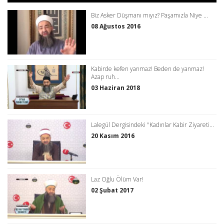
Biz Asker Düşmanı mıyız? Paşamızla Niye ...
08 Ağustos 2016
Kabirde kefen yanmaz! Beden de yanmaz!
Azap ruh...
03 Haziran 2018
Lalegül Dergisindeki "Kadınlar Kabir Ziyareti...
20 Kasım 2016
Laz Oğlu Ölüm Var!
02 Şubat 2017