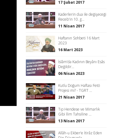
17 Şubat 2017
Kaderlerin dua ile değişeceği
Receb'in 10. g...
11 Nisan 2017
Haftanın Sohbeti 16 Mart
2023
16 Mart 2023
İslâm’da Kadının Beyânı Esâs
Değildir...
06 Nisan 2023
Kutlu Doğum Haftası Fetö
Projesi mi? - TGRT ...
21 Nisan 2017
Tıp Hendese ve Mimarlık
Gibi İlim Tahsiline ...
13 Nisan 2017
Allâh-u Ekber’e İtirâz Eden
Din Düşmanla...