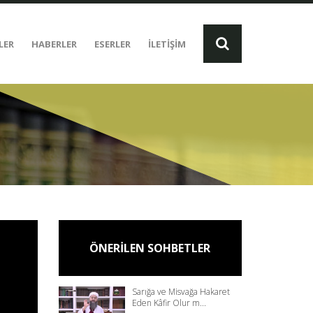
LER
HABERLER
ESERLER
İLETİŞİM
ÖNERİLEN SOHBETLER
Sarığa ve Misvağa Hakaret
Eden Kâfir Olur m...