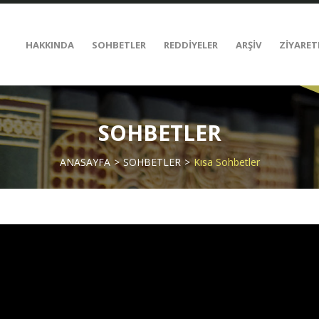
HAKKINDA
SOHBETLER
REDDİYELER
ARŞİV
ZİYARET
SOHBETLER
ANASAYFA
SOHBETLER
Kısa Sohbetler