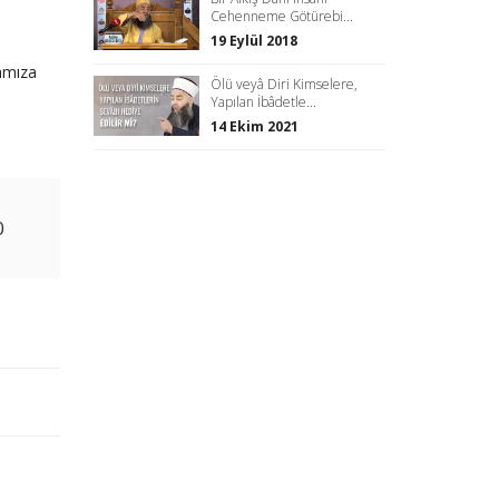
Cehenneme Götürebi...
19 Eylül 2018
amıza
Ölü veyâ Diri Kimselere,
Yapılan İbâdetle...
14 Ekim 2021
0