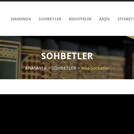
HAKKINDA
SOHBETLER
REDDİYELER
ARŞİV
ZİYARET
SOHBETLER
ANASAYFA
SOHBETLER
Kısa Sohbetler