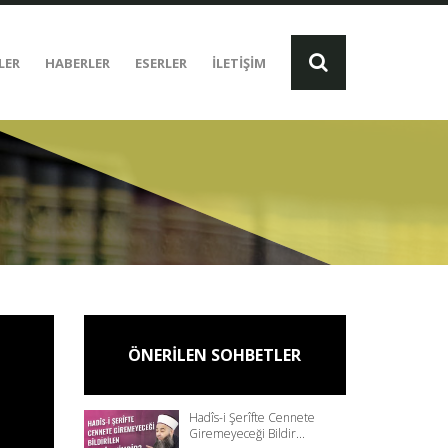
LER
HABERLER
ESERLER
İLETİŞİM
ÖNERİLEN SOHBETLER
Hadîs-i Şerîfte Cennete
Giremeyeceği Bildir...