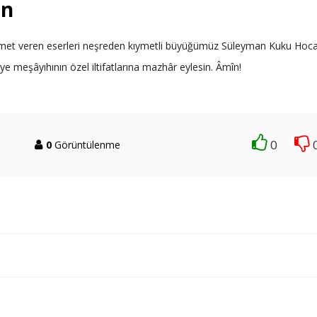
in
izmet veren eserleri neşreden kıymetli büyüğümüz Süleyman Kuku Hoc
e meşâyıhının özel iltifatlarına mazhâr eylesin. Âmîn!
0
0
Görüntülenme