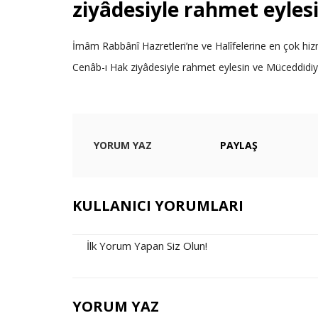
ziyâdesiyle rahmet eyles
İmâm Rabbânî Hazretleri’ne ve Halîfelerine en çok h
Cenâb-ı Hak ziyâdesiyle rahmet eylesin ve Müceddidiyy
YORUM YAZ
PAYLAŞ
KULLANICI YORUMLARI
İlk Yorum Yapan Siz Olun!
YORUM YAZ