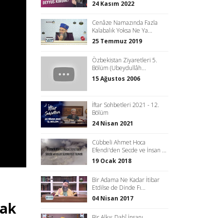
24 Kasım 2022
Cenâze Namazında Fazla
Kalabalık Yoksa Ne Ya...
25 Temmuz 2019
Özbekistan Ziyaretleri 5.
Bölüm (Ubeydullâh...
15 Ağustos 2006
İftar Sohbetleri 2021 - 12.
Bölüm
24 Nisan 2021
Cübbeli Ahmet Hoca
Efendi'den Secde ve İnsan ...
19 Ocak 2018
Bir Adama Ne Kadar İtibar
Etdilse de Dinde Fı...
04 Nisan 2017
Hak
Bir Alkış Dahî İnsanı