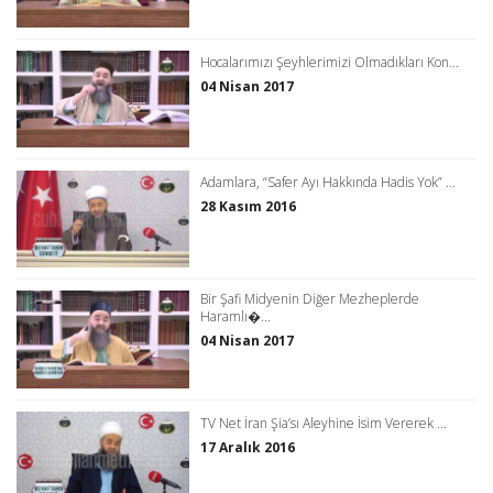
Hocalarımızı Şeyhlerimizi Olmadıkları Kon...
04 Nisan 2017
Adamlara, “Safer Ayı Hakkında Hadis Yok” ...
28 Kasım 2016
Bir Şafi Midyenin Diğer Mezheplerde
Haramlı�...
04 Nisan 2017
TV Net İran Şia’sı Aleyhine İsim Vererek ...
17 Aralık 2016